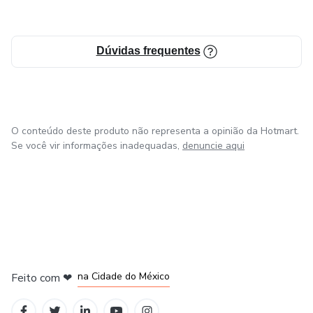
Dúvidas frequentes
O conteúdo deste produto não representa a opinião da Hotmart.
Se você vir informações inadequadas,
denuncie aqui
em Bogotá
em Amsterdam
em Madrid
na Cidade do México
Feito com
❤
em Belo Horizonte