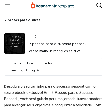
Ir
Ir
Ir
para
para
para
o
o
o
conteúdo
pagamento
rodapé
7 passos para o sucesso pessoal
principal
7 passos para o sucesso pessoal
carlos matheus rodrigues da silva
Formato
:
eBooks ou Documentos
Idioma
:
Português
Descubra o seu caminho para o sucesso pessoal com o
nosso ebook exclusivo! Em '7 Passos para o Sucesso
Pessoal', você será guiado por uma jornada transformadora
para alcançar seus objetivos e conquistar a felicidade. Com