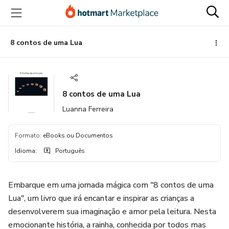
Ir
Ir
Ir
para
para
para
o
o
o
conteúdo
pagamento
rodapé
8 contos de uma Lua
principal
8 contos de uma Lua
Luanna Ferreira
Formato
:
eBooks ou Documentos
Idioma
:
Português
Embarque em uma jornada mágica com "8 contos de uma
Lua", um livro que irá encantar e inspirar as crianças a
desenvolverem sua imaginação e amor pela leitura. Nesta
emocionante história, a rainha, conhecida por todos mas