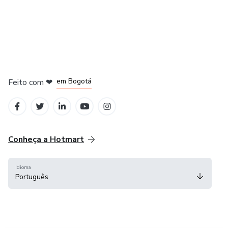
em Amsterdam
em Madrid
em Bogotá
Feito com
❤
em Belo Horizonte
na Cidade do México
Conheça a Hotmart
Idioma
Português