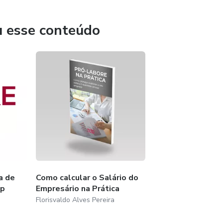
graduação em Analise de Sistemas, com mais 30 anos de
u esse conteúdo
a de
Como calcular o Salário do
pp
Empresário na Prática
Florisvaldo Alves Pereira