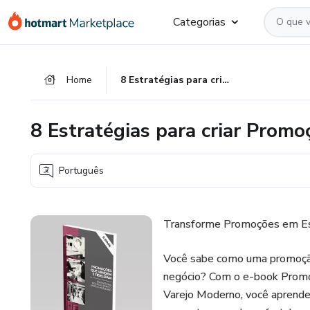
Ir
Ir
Ir
Categorias
para
para
para
o
o
o
conteúdo
pagamento
rodapé
Home
8 Estratégias para criar Promoções que Vendem e Fidelizam
principal
8 Estratégias para criar Prom
Português
Transforme Promoções em Est
Você sabe como uma promoçã
negócio? Com o e-book Promoç
Varejo Moderno, você aprender