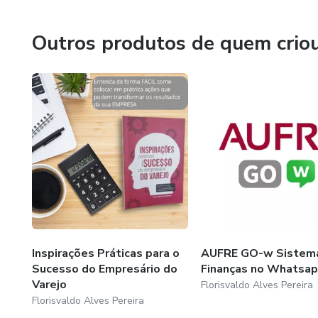
Minha Graduação é Administração de Empresas com pós-
experiencia no Varejo.
Outros produtos de quem crio
Inspirações Práticas para o
AUFRE GO-w Sistem
Sucesso do Empresário do
Finanças no Whatsa
Varejo
Florisvaldo Alves Pereira
Florisvaldo Alves Pereira