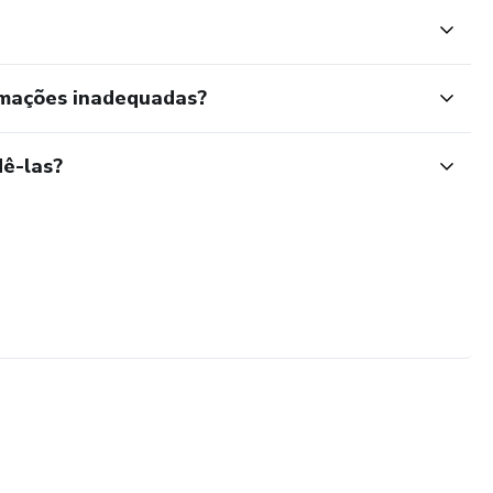
rmações inadequadas?
ê-las?