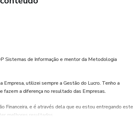
 conteúdo
a campanhas irresistíveis que criam urgência de compra.
a: Use promoções para liberar espaço e aumentar o ticket
ça valor real e crie laços duradouros com seus clientes.
 e-book combina teoria e prática, com exercícios, estudos de
TDP Sistemas de Informação e mentor da Metodologia
os. Ele foi feito para empresários, gestores e profissionais
dos concretos e sustentáveis.
a Empresa, utilizei sempre a Gestão do Lucro. Tenho a
 que Vendem e Fidelizam, você terá o guia completo para
ue fazem a diferença no resultado das Empresas.
tégias lucrativas e fidelizar clientes. Garanta o seu
prosperar!
o Financeira, e é através dela que eu estou entregando este
er melhores resultados.
o LUCRO que as Empresas apresentam.