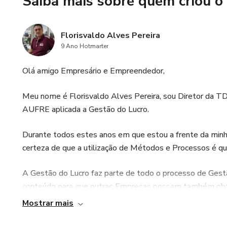
Saiba mais sobre quem criou o
Atraia Novos Clientes: Promov
Gire Estoques com Inteligênci
Florisvaldo Alves Pereira
médio.
9 Ano Hotmarter
Fortaleça a Fidelização: Ofere
Olá amigo Empresário e Empreendedor,
🎯 Destaques Exclusivos: Este
Meu nome é Florisvaldo Alves Pereira, sou Diretor da 
caso reais e exemplos detalhad
AUFRE aplicada a Gestão do Lucro.
do varejo que desejam resulta
Durante todos estes anos em que estou a frente da minh
Comece Agora! Com Promoções
certeza de que a utilização de Métodos e Processos é q
transformar campanhas em estra
exemplar e veja sua empresa 
A Gestão do Lucro faz parte de todo o processo de Gestã
conteúdo para que outras Empresas possam também obt
Mostrar mais
Para mim, melhores resultados são medidos através d