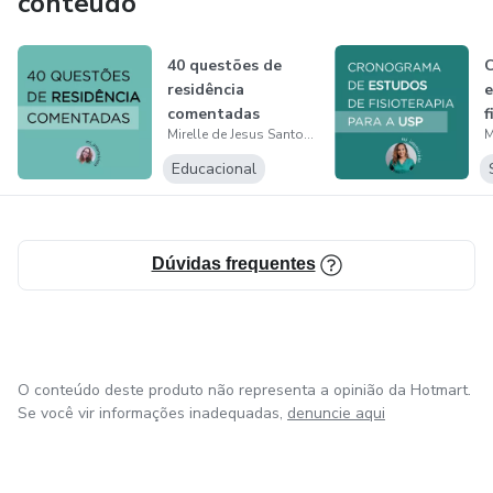
conteúdo
40 questões de
residência
e
comentadas
f
Mirelle de Jesus Santos Alves
Educacional
Dúvidas frequentes
O conteúdo deste produto não representa a opinião da Hotmart.
Se você vir informações inadequadas,
denuncie aqui