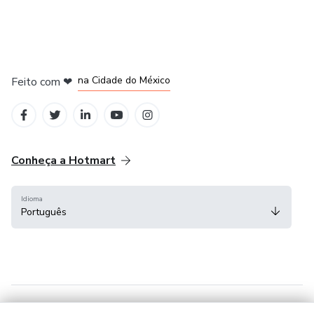
em Bogotá
em Amsterdam
em Madrid
na Cidade do México
Feito com
❤
em Belo Horizonte
Conheça a Hotmart
Idioma
Português