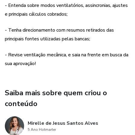
- Desmame ventilatório (classificação e características);
- Entenda sobre modos ventilatórios, assincronias, ajustes
e principais cálculos cobrados;
- Assincronias ventilatórias (as mais cobradas, com
explicações detalhadas).
- Tenha direcionamento com resumos retirados das
principais fontes utilizadas pelas bancas;
Todas as questões contam com explicações retiradas das
principais referências utilizadas pelas bancas, além de
- Revise ventilação mecânica, e saia na frente em busca da
figuras, gráficos e esquemas, para tornar a explicação mais
sua aprovação!
dinâmica.
Com o ebook você conseguirá revisar sobre ventilação
mecânica e ir bem preparado para QUALQUER questão
Saiba mais sobre quem criou o
que caia sobre essa temática!
conteúdo
Mirelle de Jesus Santos Alves
5 Ano Hotmarter