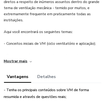
diretos a respeito de inúmeros assuntos dentro do grande
tema de ventilação mecânica - temido por muitos, e
extremamente frequente em praticamente todas as
instituições.
Aqui você encontrará os seguintes temas:
- Conceitos iniciais de VM (ciclo ventilatório e aplicação);
- Parametrização inicial e regulagem do ventilador;
Mostrar mais
- VM aplicada as diferentes condições (SDRA, pneumonia,
DPOC, asma, cardiopatas, neurocríticos, e muito mais);
Vantagens
Detalhes
- Principais cálculos em VM (complacência, resistência,
- Tenha os principais conteúdos sobre VM de forma
relação I:E, constante de tempo, driving pressure e muito
resumida e através de questões reais;
mais);