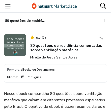
Ir
Ir
Ir
para
para
para
o
o
o
conteúdo
pagamento
rodapé
80 questões de residência comentadas sobre ventilação mecânica
principal
5.0
(
1
)
80 questões de residência comentadas
sobre ventilação mecânica
Mirelle de Jesus Santos Alves
Formato
:
eBooks ou Documentos
Idioma
:
Português
Nesse ebook compartilho 80 questões sobre ventilação
mecânica que caíram em diferentes processos espalhados
pelo Brasil. O objetivo do ebook é trazer resumos claros e