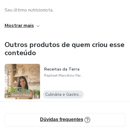
Seu último nutricionista.
Ex atleta de fisiculturismo.
Mostrar mais
Hoje dedico minha carreira em ajudar pessoas a comerem
Outros produtos de quem criou esse
de maneira simples e prática, com alimentos que
conteúdo
encontramos no dia-a-dia. Nutrição simples e ao alcance
de todos.
Receitas da Terra
Regime= sofrer Dieta= comer
Raphael Marcelino Parreira
Culinária e Gastronomia
Dúvidas frequentes