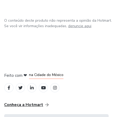
O conteúdo deste produto não representa a opinião da Hotmart.
Se você vir informações inadequadas,
denuncie aqui
em Bogotá
em Amsterdam
em Madrid
na Cidade do México
Feito com
❤
em Belo Horizonte
Conheça a Hotmart