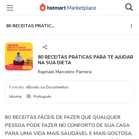
Ir
Ir
Ir
para
para
para
o
o
o
conteúdo
pagamento
rodapé
80 RECEITAS PRÁTICAS PARA TE AJUDAR NA SUA DIETA
principal
80 RECEITAS PRÁTICAS PARA TE AJUDAR
NA SUA DIETA
Raphael Marcelino Parreira
Formato
:
eBooks ou Documentos
Idioma
:
Português
80 RECEITAS FÁCEIS DE FAZER QUE QUALQUER
PESSOA PODE FAZER NO CONFORTO DE SUA CASA
PARA UMA VIDA MAIS SAUDÁVEL E MAIS GOSTOSA.