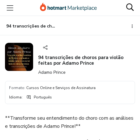
Ir
Ir
Ir
para
para
para
o
o
o
conteúdo
pagamento
rodapé
94 transcrições de choros para violão feitas por Adamo Prince
principal
94 transcrições de choros para violão
feitas por Adamo Prince
Adamo Prince
Formato
:
Cursos Online e Serviços de Assinatura
Idioma
:
Português
**Transforme seu entendimento do choro com as análises
e transcrições de Adamo Prince!**