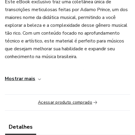
Este eBook exclusivo traz uma coletânea única de
transcrições meticulosas feitas por Adamo Prince, um dos
maiores nome da didática musical, permitindo a você
explorar a beleza e a complexidade desse gênero musical
tão rico. Com um conteúdo focado no aprofundamento
técnico e artístico, este material é perfeito para músicos
que desejam melhorar sua habilidade e expandir seu
conhecimento na música brasileira.
Dentro deste eBook, você encontrará:
Mostrar mais
- **Transcrições detalhadas dos choros**: Cada nota e
nuance foi cuidadosamente transcrita por Adamo Prince,
mantendo a fidelidade e a riqueza do estilo.
Acessar produto comprado
- **Análises harmônicas**: Entenda as progressões
harmônicas e como elas formam a base do choro, além de
Detalhes
explorar a forma como o compositor utiliza as harmonias