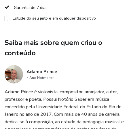
para criar tensão e emoção.
Garantia de 7 dias
Estude do seu jeito e em qualquer dispositivo
- **Baixarias para violão**: Explore os arranjos de baixo
que são fundamentais no choro, essenciais para criar a base
rítmica e harmônica que caracteriza esse gênero.
Saiba mais sobre quem criou o
- **Conduções (levadas)**: Aprenda as típicas levadas do
conteúdo
choro, fundamentais para a condução da música e para o
desenvolvimento da performance.
Adamo Prince
4 Ano Hotmarter
- **Tabela de ocorrências harmônicas**: Uma tabela
prática que facilita a compreensão das escolhas harmônicas
Adamo Prince é violonista, compositor, arranjador, autor,
mais recorrentes no choro, ajudando a criar uma leitura
professor e poeta. Possui Notório Saber em música
musical mais fluida.
concedido pela Universidade Federal do Estado do Rio de
Janeiro no ano de 2017. Com mais de 40 anos de carreira,
- **Áudios das transcrições**: Para ajudar na sua imersão,
dedica-se à composição, ao estudo da pedagogia musical e
incluímos áudios das transcrições, permitindo que você