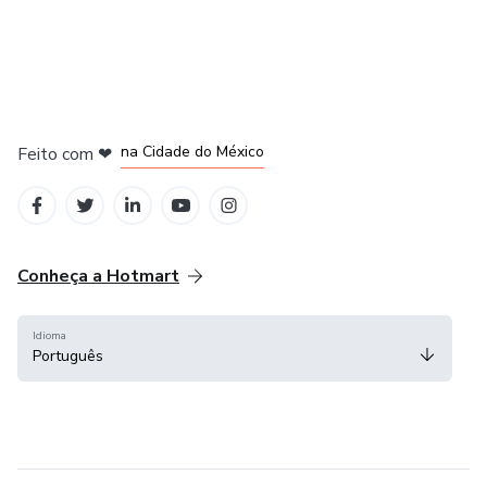
em Bogotá
em Amsterdam
em Madrid
na Cidade do México
Feito com
❤
em Belo Horizonte
Conheça a Hotmart
Idioma
Português