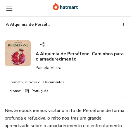
Ir
Ir
Ir
para
para
para
o
o
o
conteúdo
pagamento
rodapé
A Alquimia de Perséfone: Caminhos para o amadurecimento
principal
A Alquimia de Perséfone: Caminhos para
o amadurecimento
Pamela Vieira
Formato
:
eBooks ou Documentos
Idioma
:
Português
Neste ebook iremos visitar o mito de Perséfone de forma
profunda e reflexiva, o mito nos traz um grande
aprendizado sobre o amadurecimento e o enfrentamento