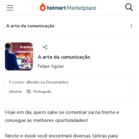
Ir
Ir
Ir
para
para
para
o
o
o
conteúdo
pagamento
rodapé
A arte da comunicação
principal
A arte da comunicação
Felipe Aguiar
Formato
:
eBooks ou Documentos
Idioma
:
Português
Hoje em dia, quem sabe se comunicar sai na frente e
consegue as melhores oportunidades!
Neste e-book você encontrará diversas táticas para