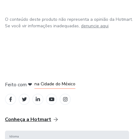
O conteúdo deste produto não representa a opinião da Hotmart.
Se você vir informações inadequadas,
denuncie aqui
em Bogotá
em Amsterdam
em Madrid
na Cidade do México
Feito com
❤
em Belo Horizonte
Conheça a Hotmart
Idioma