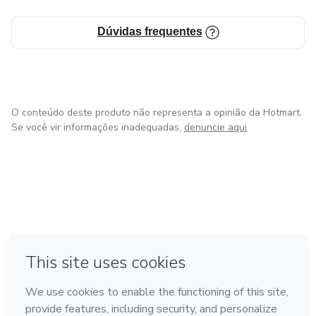
Dúvidas frequentes
O conteúdo deste produto não representa a opinião da Hotmart.
Se você vir informações inadequadas,
denuncie aqui
em Madrid
em Amsterdam
Feito com
❤
em Belo Horizonte
na Cidade do México
em Bogotá