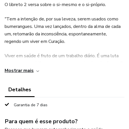
O libreto 2 versa sobre o si-mesmo e o si-próprio.
"Tem a intenção de, por sua leveza, serem usados como
bumerangues. Uma vez lançados, dentro da alma de cada
um, retornarão da inconsciência, espontaneamente,
regendo um viver em Curação.
Viver em saúde é fruto de um trabalho diário. É uma luta
corpo-a-corpo. Não contra um corpo estranho alienígena. O
Mostrar mais
dispositivo de sedução é sempre interno: a Idealização, o
veneno dos venenos. Nosso desejo é oferecer a você um
antídoto, um manual de saúde emocional.
Detalhes
Garantia de 7 dias
Para quem é esse produto?