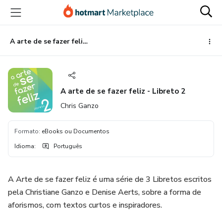
Ir
Ir
Ir
para
para
para
o
o
o
conteúdo
pagamento
rodapé
A arte de se fazer feliz - Libreto 2
principal
A arte de se fazer feliz - Libreto 2
Chris Ganzo
Formato
:
eBooks ou Documentos
Idioma
:
Português
A Arte de se fazer feliz é uma série de 3 Libretos escritos
pela Christiane Ganzo e Denise Aerts, sobre a forma de
aforismos, com textos curtos e inspiradores.