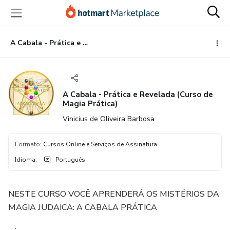
Ir
Ir
Ir
para
para
para
o
o
o
conteúdo
pagamento
rodapé
A Cabala - Prática e Revelada (Curso de Magia Prática)
principal
A Cabala - Prática e Revelada (Curso de
Magia Prática)
Vinicius de Oliveira Barbosa
Formato
:
Cursos Online e Serviços de Assinatura
Idioma
:
Português
NESTE CURSO VOCÊ APRENDERÁ OS MISTÉRIOS DA
MAGIA JUDAICA: A CABALA PRÁTICA