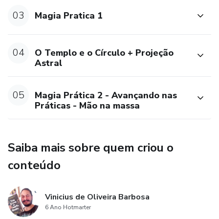
-O espaço espiritual
03
Magia Pratica 1
-Altar e Instrumentos
04
O Templo e o Círculo + Projeção
-Consagração
Astral
-Banimento, Abertura e Fechamento das Práticas
05
Magia Prática 2 - Avançando nas
-Abrindo Portais e a Tecnologia do Círculo Mágico
Práticas - Mão na massa
-Como Atrair a virtude dos 7
Saiba mais sobre quem criou o
-As Orações Cabalísticas dos 4, 7 E de Salomão
conteúdo
-Astrologia Pantacular e Talismanica
Vinicius de Oliveira Barbosa
-Condensadores Fluidicos (Potencializar Rituais)
6 Ano Hotmarter