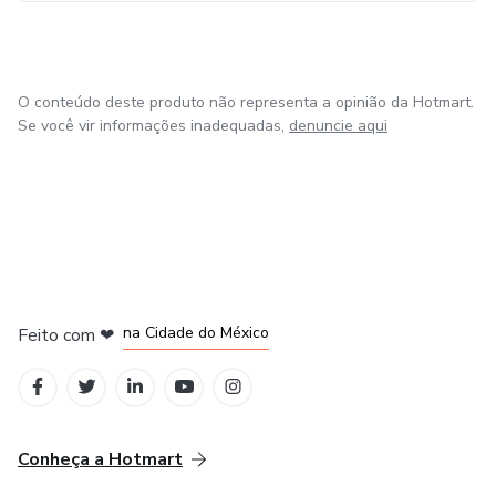
O conteúdo deste produto não representa a opinião da Hotmart.
Se você vir informações inadequadas,
denuncie aqui
em Bogotá
em Amsterdam
em Madrid
na Cidade do México
Feito com
❤
em Belo Horizonte
Conheça a Hotmart