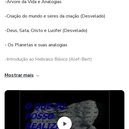
-Árvore da Vida e Analogias
-Criação do mundo e seres da criação (Desvelado)
-Deus, Sata, Cristo e Lucifer (Desvelado)
- Os Planetas e suas analogias
-Introdução ao Hebraico Básico (Alef-Beit)
-O corpo humano e a Cabala
Mostrar mais
-Dieta Esotérica
-4 Elementos e os 4 Arcanjos
- YHVH e os 72 Shem