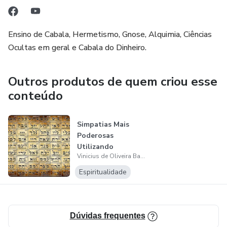
-Oracao, Evocação e Invocação (Diferenças e Práticas)
Ensino de Cabala, Hermetismo, Gnose, Alquimia, Ciências
Ocultas em geral e Cabala do Dinheiro.
Outros produtos de quem criou esse
conteúdo
Simpatias Mais
Poderosas
Utilizando
Vinicius de Oliveira Barbosa
Somente A Bíblia e
uma V...
Espiritualidade
Dúvidas frequentes