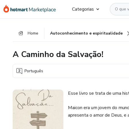
Ir
Ir
Ir
Categorias
para
para
para
o
o
o
conteúdo
pagamento
rodapé
Home
Autoconhecimento e espiritualidade
principal
A Caminho da Salvação!
Português
Esse livro se trata de uma hi
Maicon era um jovem do mundão
apresenta o amor de Deus, e a