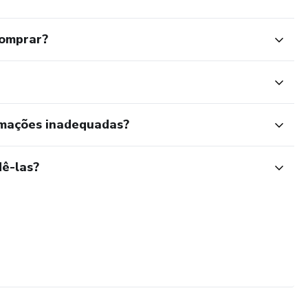
comprar?
rmações inadequadas?
ê-las?