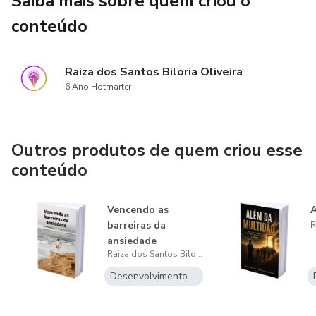
Saiba mais sobre quem criou o
conteúdo
Raiza dos Santos Biloria Oliveira
6 Ano Hotmarter
Outros produtos de quem criou esse
conteúdo
Vencendo as
A
barreiras da
ansiedade
Raiza dos Santos Biloria Oliveira
Desenvolvimento Pessoal