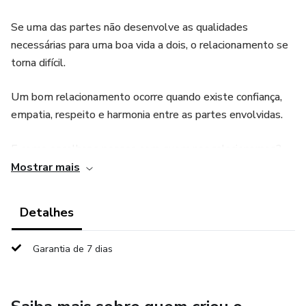
Se uma das partes não desenvolve as qualidades
necessárias para uma boa vida a dois, o relacionamento se
torna difícil.
Um bom relacionamento ocorre quando existe confiança,
empatia, respeito e harmonia entre as partes envolvidas.
E como escolher a pessoa com quem nos relacionamos?
Não é uma decisão racional concorda ?
Mostrar mais
É por isso que é tão importante ter um primeiro
Detalhes
relacionamento muito forte e saudável consigo mesmo.
Garantia de 7 dias
Este livro ensina as principais técnicas e gatilhos de
conquista para transformar um relacionamento.