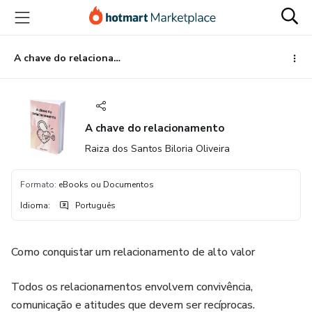
Ir
Ir
Ir
para
para
para
o
o
o
conteúdo
pagamento
rodapé
A chave do relacionamento
principal
A chave do relacionamento
Raiza dos Santos Biloria Oliveira
Formato
:
eBooks ou Documentos
Idioma
:
Português
Como conquistar um relacionamento de alto valor
Todos os relacionamentos envolvem convivência,
comunicação e atitudes que devem ser recíprocas.