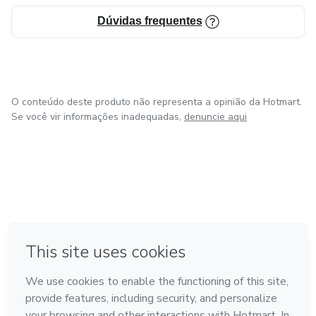
Dúvidas frequentes
O conteúdo deste produto não representa a opinião da Hotmart.
Se você vir informações inadequadas,
denuncie aqui
em Bogotá
em Amsterdam
em Madrid
na Cidade do México
Feito com
❤
em Belo Horizonte