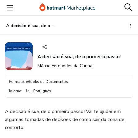
Ir
Ir
Ir
para
para
para
o
o
o
conteúdo
pagamento
rodapé
A decisão é sua, de o primeiro passo!
principal
A decisão é sua, de o primeiro passo!
Márcio Fernandes da Cunha
Formato
:
eBooks ou Documentos
Idioma
:
Português
A decisão é sua, de o primeiro passo! Vai te ajudar em
algumas tomadas de decisões de como sair da zona de
conforto.