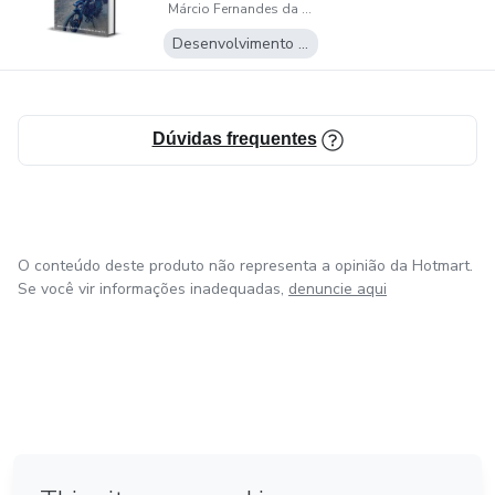
Márcio Fernandes da Cunha
Desenvolvimento Pessoal
Dúvidas frequentes
O conteúdo deste produto não representa a opinião da Hotmart.
Se você vir informações inadequadas,
denuncie aqui
em Amsterdam
em Madrid