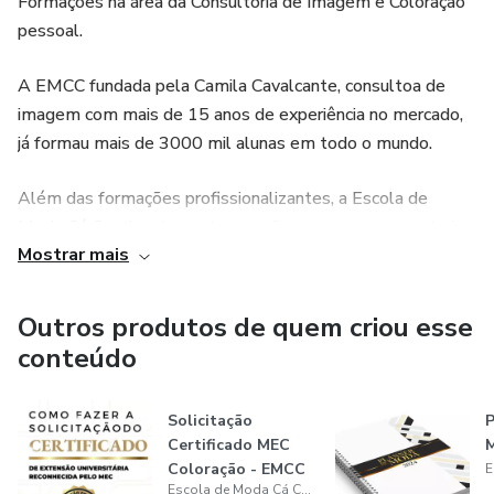
Formações na área da Consultoria de Imagem e Coloração
pessoal.
A EMCC fundada pela Camila Cavalcante, consultoa de
imagem com mais de 15 anos de experiência no mercado,
já formau mais de 3000 mil alunas em todo o mundo.
Além das formações profissionalizantes, a Escola de
Moda Cá Cavalcante conta com diversos cursos e materias
Mostrar mais
de curta duração para ajudar o público final a se vestir de
forma consciente e estratégica para conseguir tudo o que
desejar.
Outros produtos de quem criou esse
conteúdo
Solicitação
P
Certificado MEC
Coloração - EMCC
Escola de Moda Cá Cavalcante