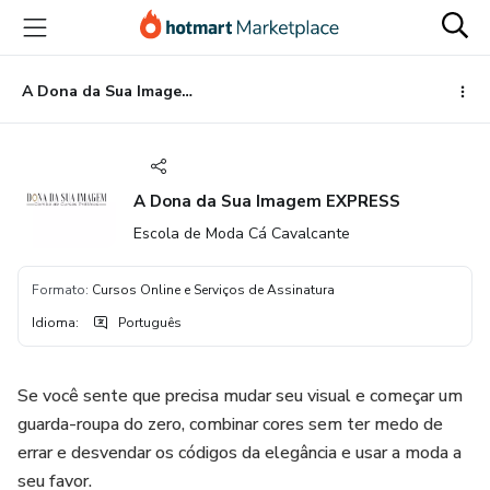
Ir
Ir
Ir
para
para
para
o
o
o
conteúdo
pagamento
rodapé
A Dona da Sua Imagem EXPRESS
principal
A Dona da Sua Imagem EXPRESS
Escola de Moda Cá Cavalcante
Formato
:
Cursos Online e Serviços de Assinatura
Idioma
:
Português
Se você sente que precisa mudar seu visual e começar um
guarda-roupa do zero, combinar cores sem ter medo de
errar e desvendar os códigos da elegância e usar a moda a
seu favor.