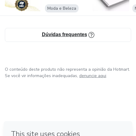
Moda e Beleza
Dúvidas frequentes
O conteúdo deste produto não representa a opinião da Hotmart.
Se você vir informações inadequadas,
denuncie aqui
em Bogotá
em Amsterdam
em Madrid
na Cidade do México
Feito com
❤