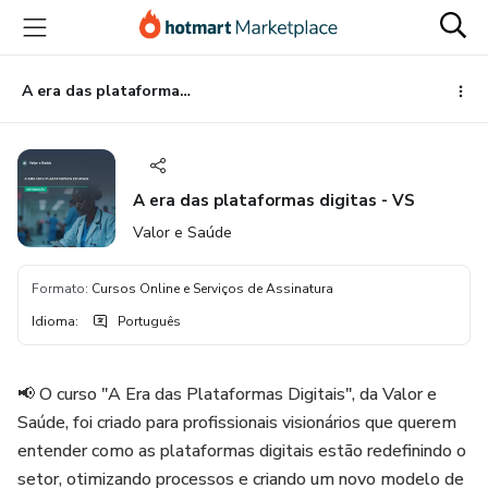
Ir
Ir
Ir
para
para
para
o
o
o
conteúdo
pagamento
rodapé
A era das plataformas digitas - VS
principal
A era das plataformas digitas - VS
Valor e Saúde
Formato
:
Cursos Online e Serviços de Assinatura
Idioma
:
Português
📢 O curso "A Era das Plataformas Digitais", da Valor e
Saúde, foi criado para profissionais visionários que querem
entender como as plataformas digitais estão redefinindo o
setor, otimizando processos e criando um novo modelo de