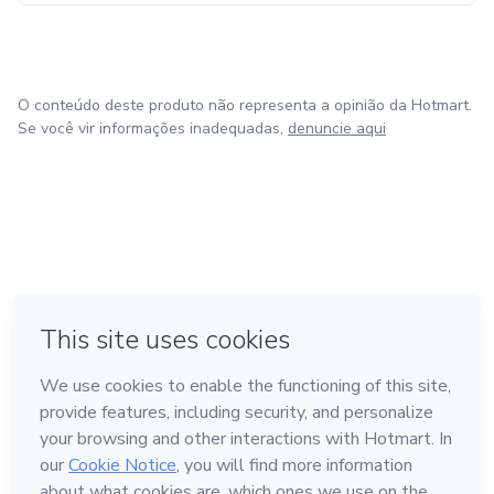
O conteúdo deste produto não representa a opinião da Hotmart.
Se você vir informações inadequadas,
denuncie aqui
em Bogotá
em Amsterdam
em Madrid
na Cidade do México
Feito com
❤
em Belo Horizonte
Conheça a Hotmart