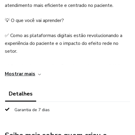
atendimento mais eficiente e centrado no paciente.
💡 O que você vai aprender?
✅ Como as plataformas digitais estão revolucionando a
experiência do paciente e o impacto do efeito rede no
setor.
✅ O poder da personalização e do engajamento digital
Mostrar mais
para fidelizar pacientes e melhorar os resultados clínicos.
✅ Estratégias para aumentar o Life Time Value (LTV) e
Detalhes
otimizar o Custo de Aquisição de Clientes (CAC) –
conceitos essenciais para sustentabilidade financeira.
Garantia de 7 dias
✅ Inteligência Artificial e privacidade de dados – como
equilibrar inovação com ética e segurança digital.