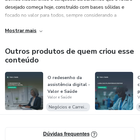
desejado começa hoje, construído com bases sólidas e
🔸 Médicos e profissionais da área
focado no valor para todos, sempre considerando a
perspectiva do paciente em nossas criações.
🔸 Empreendedores da saúde digital
Mostrar mais
🔸 Startups e desenvolvedores de soluções para o setor
Outros produtos de quem criou esse
conteúdo
O redesenho da
assistência digital -
c
Valor e Saúde
p
Valor e Saúde
V
d
(
Negócios e Carreira
Dúvidas frequentes