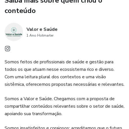
Saiba mais sobre quem criou o
✅ Como criar um ecossistema digital eficiente, garantindo
conteúdo
interoperabilidade, confiança e integração de serviços.
🎯 Por que este curso é essencial para você?
Valor e Saúde
1 Ano Hotmarter
Acelere sua carreira entendendo as novas tendências
digitais que estão moldando o setor de saúde.
Somos feitos de profissionais de saúde e gestão para
Domine estratégias inovadoras para engajar pacientes e
todos os que atuam nesse ecossistema rico e diverso.
melhorar a jornada de cuidado.
Com uma leitura plural dos contextos e uma visão
sistêmica, oferecemos propostas necessárias e relevantes.
Aprenda com especialistas e descubra como transformar
tecnologia em vantagem competitiva.
Somos a Valor e Saúde. Chegamos com a proposta de
compartilhar conteúdos relevantes sobre o setor de saúde,
🔹 Para quem é este curso?
apoiando sua transformação.
🔸 Gestores e executivos do setor de saúde
Somos insatisfeitos e corajosos: acreditamos que o futuro