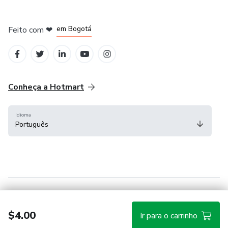
em Amsterdam
em Madrid
em Bogotá
Feito com
❤
em Belo Horizonte
na Cidade do México
Conheça a Hotmart
Idioma
Português
Central de ajuda
Termos
Privacidade
Cookies
$4.00
Ir para o carrinho