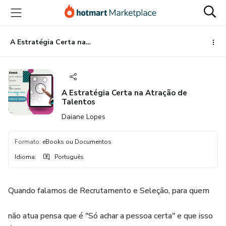
Ir
Ir
Ir
para
para
para
o
o
o
conteúdo
pagamento
rodapé
A Estratégia Certa na Atração de Talentos
principal
A Estratégia Certa na Atração de
Talentos
Daiane Lopes
Formato
:
eBooks ou Documentos
Idioma
:
Português
Quando falamos de Recrutamento e Seleção, para quem
não atua pensa que é "Só achar a pessoa certa" e que isso