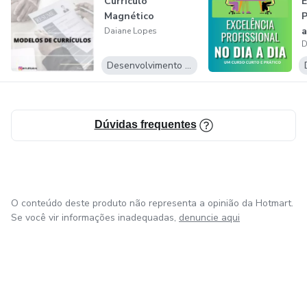
Currículo
E
profissional.
Magnético
P
a
Daiane Lopes
D
p
Desenvolvimento Pessoal
Dúvidas frequentes
O conteúdo deste produto não representa a opinião da Hotmart.
Se você vir informações inadequadas,
denuncie aqui