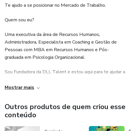
Te ajudo a se posicionar no Mercado de Trabalho.
Quem sou eu?
Uma executiva da área de Recursos Humanos,
Administradora, Especialista em Coaching e Gestão de
Pessoas com MBA em Recursos Humanos e Pós-
graduada em Psicologia Organizacional.
Sou Fundadora da DLL Talent e estou aqui para te ajudar a
se posicionar da melhor forma possível. Já treinei mais de
1.000 profissionais e estou pronta para ajudar você
Mostrar mais
também a alcançar o seu potencial máximo.
Outros produtos de quem criou esse
Com orientação personalizada e opções de atendimento
conteúdo
presencial ou online, estou comprometida em oferecer o
suporte que você precisa para o seu desenvolvimento