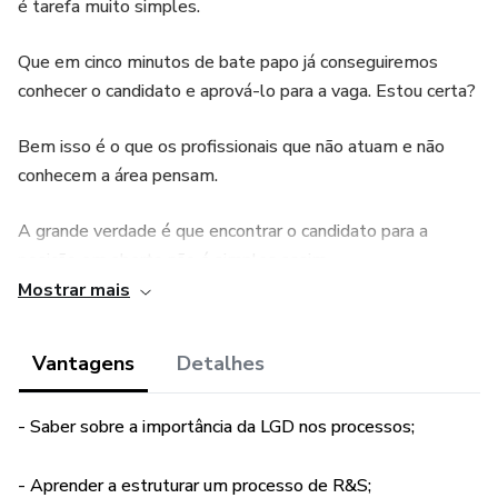
é tarefa muito simples.
Que em cinco minutos de bate papo já conseguiremos
conhecer o candidato e aprová-lo para a vaga. Estou certa?
Bem isso é o que os profissionais que não atuam e não
conhecem a área pensam.
A grande verdade é que encontrar o candidato para a
posição em aberto não é simples assim.
Mostrar mais
Então neste e-book irei compartilhar com você as
estratégias certas para a ATRAÇÃO DE TALENTOS.
Vantagens
Detalhes
- Saber sobre a importância da LGD nos processos;
- Aprender a estruturar um processo de R&S;