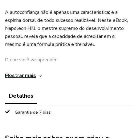
A autoconfiança não é apenas uma característica; é a
espinha dorsal de todo sucesso realizável. Neste eBook,
Napoleon Hill, o mestre supremo do desenvolvimento
pessoal, revela que a capacidade de acreditar em si
mesmo é uma fórmula prática e treinável.
O que você vai aprender:
O Segredo da Mentalidade Vencedora: Aprenda a
Mostrar mais
reprogramar sua mente para eliminar a dúvida e o medo
(incluindo os 6 medos básicos) que limitam seu potencial.
Detalhes
A "Fórmula" Prática: Descubra o método passo a passo de
Garantia de 7 dias
auto-sugestão e afirmações diárias para construir uma
autoconfiança inabalável.