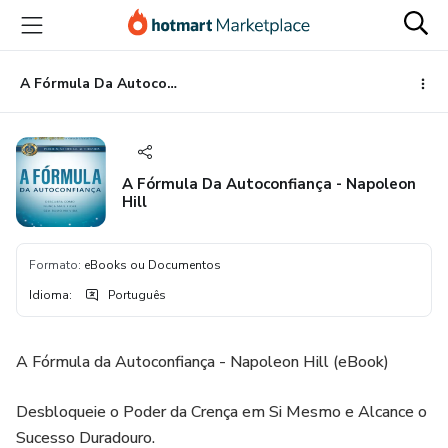
Ir
Ir
Ir
para
para
para
o
o
o
conteúdo
pagamento
rodapé
A Fórmula Da Autoconfiança - Napoleon Hill
principal
A Fórmula Da Autoconfiança - Napoleon
Hill
Formato
:
eBooks ou Documentos
Idioma
:
Português
A Fórmula da Autoconfiança - Napoleon Hill (eBook)
Desbloqueie o Poder da Crença em Si Mesmo e Alcance o
Sucesso Duradouro.