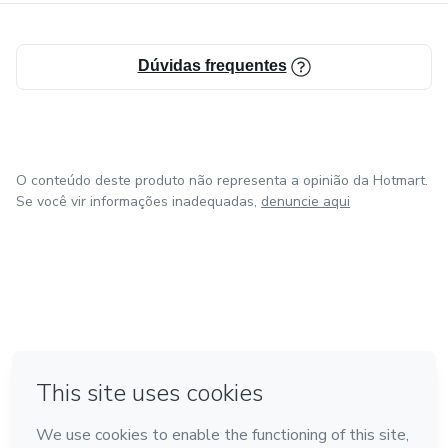
Prepare-se para deixar de ser um espectador e se tornar
um realizador.
Dúvidas frequentes
Formato: eBook (Digital)
Autor: Napoleon Hill
O conteúdo deste produto não representa a opinião da Hotmart.
Editora: Citadel Grupo Editorial
Se você vir informações inadequadas,
denuncie aqui
em Bogotá
em Amsterdam
em Madrid
na Cidade do México
Feito com
❤
em Belo Horizonte