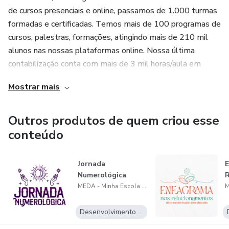
de cursos presenciais e online, passamos de 1.000 turmas
formadas e certificadas. Temos mais de 100 programas de
cursos, palestras, formações, atingindo mais de 210 mil
alunos nas nossas plataformas online. Nossa última
contabilização conta com mais de 3 mil horas/aula em
vídeos e áudios produzidos pelo Casal MEDA.
Mostrar mais
Josi Meda é Pedagoga, Psicoterapeuta Holística,
Numeróloga e Taróloga. É escritora e Terapeuta
Outros produtos de quem criou esse
Ministrante em Oráculos, PNL Sistêmica, Metáforas
conteúdo
Ericksonianas, Coach Educacional. É Master Practitiner em
PNL Sistêmica e Eneagrama. Psicoterapeuta Holística
Jornada
reconhecida e habilitada pela ABRATH - Associação
Numerológica
R
Brasileira de Terapeutas Holísticos. Formações em
MEDA - Minha Escola de Autoconhecimento (Josi &amp; Marco Meda)
Mahalilah e Constelações Sistêmicas Familiares.
Desenvolvimento Pessoal
Marco Meda é treinador em Desenvolvimento Humano