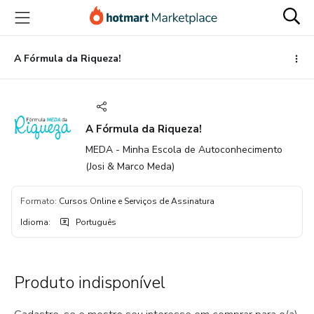
Ir
Ir
Ir
para
para
para
o
o
o
conteúdo
pagamento
rodapé
A Fórmula da Riqueza!
principal
A Fórmula da Riqueza!
MEDA - Minha Escola de Autoconhecimento
(Josi & Marco Meda)
Formato
:
Cursos Online e Serviços de Assinatura
Idioma
:
Português
Produto indisponível