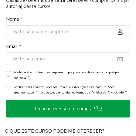
Cadastre-se e mostre seu interesse em comprar para o(a)
autor(a) deste curso!
Nome
*
Email
*
Aceito receber conteúdo e compreendo que posso me descadastrar a qualquer
*
momento.
Ao clicar em Cadastrar, você confirma a sua inscrição neste produto. Você,
*
igualmente, confirma que leu, e entendeu os termos da
Política de Privacidade
Tenho interesse em comprar!
O QUE ESTE CURSO PODE ME OFERECER?