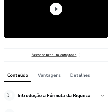
presentes que universo pode lhe oferecer.
ATENÇÃO: Este produto não garante a obtenção de
resultados. Qualquer referência ao desempenho de uma
estratégia não deve ser interpretada como uma garantia
de resultados. Os resultados dependem do seu trabalho
com o curso.
Acessar produto comprado
Conteúdo
Vantagens
Detalhes
01
Introdução a Fórmula da Riqueza