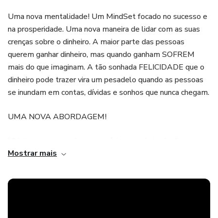
Uma nova mentalidade! Um MindSet focado no sucesso e
na prosperidade. Uma nova maneira de lidar com as suas
crenças sobre o dinheiro. A maior parte das pessoas
querem ganhar dinheiro, mas quando ganham SOFREM
mais do que imaginam. A tão sonhada FELICIDADE que o
dinheiro pode trazer vira um pesadelo quando as pessoas
se inundam em contas, dívidas e sonhos que nunca chegam.
UMA NOVA ABORDAGEM!
“Criei um curso totalmente prático e repleto de dicas para
Mostrar mais
que você possa desenvolver uma nova mentalidade
financeira. É possível eliminar a ‘mente pobre’ e dar lugar a
‘mente rica’, para depois prosperar.” (Marco Meda)
Prosperidade não significa apenas ganhar dinheiro, mas
principalmente desenvolver uma relação positiva com os