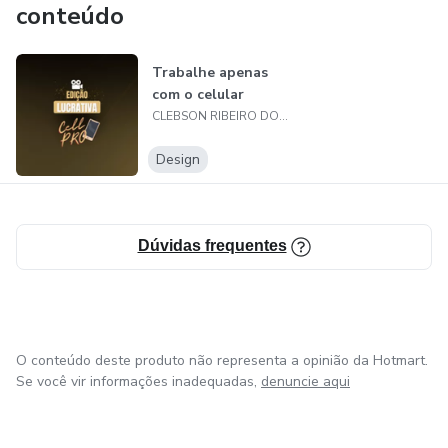
conteúdo
dando o primeiro passo rumo a um futuro financeiro
brilhante. Com uma pontuação de crédito alta, você terá
Trabalhe apenas
mais facilidade para obter empréstimos, financiamentos e
com o celular
cartões de crédito com melhores condições. Isso abrirá
CLEBSON RIBEIRO DOS SANTOS
portas para a realização de seus sonhos, como a compra da
Design
casa própria, um carro novo ou uma viagem dos sonhos.
Dúvidas frequentes
O conteúdo deste produto não representa a opinião da Hotmart.
Se você vir informações inadequadas,
denuncie aqui