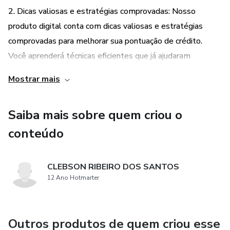
2. Dicas valiosas e estratégias comprovadas: Nosso
produto digital conta com dicas valiosas e estratégias
comprovadas para melhorar sua pontuação de crédito.
Você aprenderá técnicas eficientes que já ajudaram
milhares de pessoas a aumentarem seus scores e
Mostrar mais
conquistarem um histórico financeiro saudável.
Saiba mais sobre quem criou o
3. Resultados rápidos e eficientes: Com A Fórmula do
Score Alto em 7 dias, você não precisará esperar meses ou
conteúdo
anos para ver resultados. Nosso método foi desenvolvido
para proporcionar resultados rápidos e eficientes. Em
CLEBSON RIBEIRO DOS SANTOS
apenas uma semana, você poderá ver uma melhora
12 Ano Hotmarter
significativa em sua pontuação de crédito.
4. Realização de sonhos e futuro financeiro brilhante: Ao
Outros produtos de quem criou esse
adquirir A Fórmula do Score Alto em 7 dias, você estará