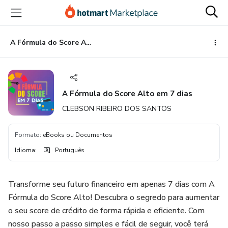
Ir
Ir
Ir
para
para
para
o
o
o
conteúdo
pagamento
rodapé
A Fórmula do Score Alto em 7 dias
principal
A Fórmula do Score Alto em 7 dias
CLEBSON RIBEIRO DOS SANTOS
Formato
:
eBooks ou Documentos
Idioma
:
Português
Transforme seu futuro financeiro em apenas 7 dias com A
Fórmula do Score Alto! Descubra o segredo para aumentar
o seu score de crédito de forma rápida e eficiente. Com
nosso passo a passo simples e fácil de seguir, você terá