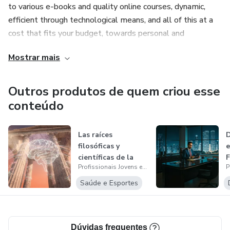
to various e-books and quality online courses, dynamic,
efficient through technological means, and all of this at a
cost that fits your budget, towards personal and
professional progress.
Mostrar mais
La plataforma (Jóvenes Profesionales en Cursos) - Su
objetivo principal es ser una plataforma completa que
Outros produtos de quem criou esse
facilite el acceso a diversos libros electrónicos y cursos en
conteúdo
línea de calidad, dinámica, eficiente a través de medios
tecnológicos, y todo esto a un costo que se ajuste a su
Las raíces
D
presupuesto, hacia el progreso personal y profesional.
filosóficas y
e
científicas de la
Confira nosso site - (
Profissionais Jovens em Cursos
psicología en la...
P
https://sites.google.com/view/pjccursosonline/in%C3%ADcio
Saúde e Esportes
authuser=0 )
Para quem é PJC?
Dúvidas frequentes