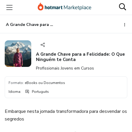
Ir
Ir
Ir
para
para
para
o
o
o
conteúdo
pagamento
rodapé
A Grande Chave para a Felicidade: O Que Ninguém te Conta
principal
A Grande Chave para a Felicidade: O Que
Ninguém te Conta
Profissionais Jovens em Cursos
Formato
:
eBooks ou Documentos
Idioma
:
Português
Embarque nesta jornada transformadora para desvendar os
segredos