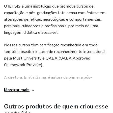
vai além da teoria e oferece ferramentas e técnicas
O IEPSIS é uma instituição que promove cursos de
aplicáveis para atuar em todas as fases de
capacitação e pós-graduações lato sensu com ênfase em
desenvolvimento e intervenção no TEA.
alterações genéticas, neurológicas e comportamentais,
para pais, cuidadores e profissionais, por meio de uma
Criado por especialistas renomados, cada curso proporciona
linguagem didática e acessível.
uma experiência profunda e transformadora, desde o
diagnóstico precoce até a adaptação curricular e as
Nossos cursos têm certificação reconhecida em todo
habilidades para a vida adulta.
território brasileiro, além de reconhecimento internacional,
pela Must University e QABA (QABA Approved
Coursework Provider).
A diretora, Emília Gama, é autora da primeira pós-
graduação lato sensu sobre Síndrome de Down
Mostrar mais
reconhecida pelo MEC.
Nosso principal objetivo é promover informação de
Outros produtos de quem criou esse
qualidade sobre este transtorno do