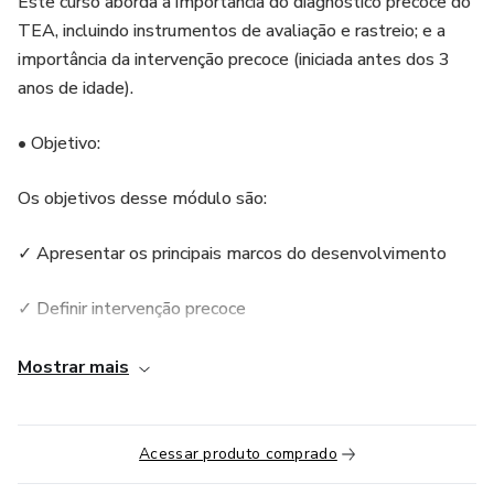
Este curso aborda a importância do diagnóstico precoce do
TEA, incluindo instrumentos de avaliação e rastreio; e a
importância da intervenção precoce (iniciada antes dos 3
anos de idade).
• Objetivo:
Os objetivos desse módulo são:
✓ Apresentar os principais marcos do desenvolvimento
✓ Definir intervenção precoce
✓ Descrever e fornecer exemplos dos principais sinais
Mostrar mais
precoces de TEA
✓ Apresentar os principais instrumentos de avaliação do
Acessar produto comprado
desenvolvimento e