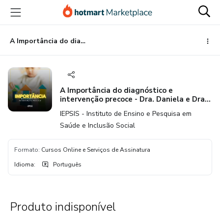
Ir
Ir
Ir
para
para
para
o
o
o
conteúdo
pagamento
rodapé
A Importância do diagnóstico e intervenção precoce - Dra. Daniela e Dra. Wandersonia FCA
principal
A Importância do diagnóstico e
intervenção precoce - Dra. Daniela e Dra.
Wandersonia FCA
IEPSIS - Instituto de Ensino e Pesquisa em
Saúde e Inclusão Social
Formato
:
Cursos Online e Serviços de Assinatura
Idioma
:
Português
Produto indisponível