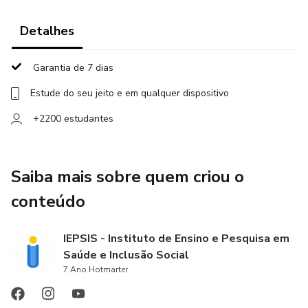
escalas específicas do TEA
Detalhes
✓ Descrever a sequência de desenvolvimento de
Garantia de 7 dias
habilidades e marcos do
Estude do seu jeito e em qualquer dispositivo
desenvolvimento
+2200 estudantes
✓ Descrever as principais características da intervenção
precoce
Saiba mais sobre quem criou o
-------------
conteúdo
A FORMAÇÃO CONTINUADA EM AUTISMO, FCA, é um
IEPSIS - Instituto de Ensino e Pesquisa em
programa completo e inovador, o mais atualizado do Brasil
Saúde e Inclusão Social
sobre o Transtorno do Espectro Autista (TEA).
7 Ano Hotmarter
Com uma abordagem prática e multidisciplinar, o programa