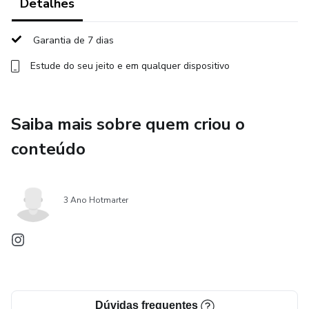
educacional.
Detalhes
Invista no futuro da sua escola e na sua carreira como líder
Garantia de 7 dias
educacional, participando desta jornada transformadora que
Estude do seu jeito e em qualquer dispositivo
combina teoria e prática para resultados concretos e
duradouros em apenas 3 meses.
Saiba mais sobre quem criou o
conteúdo
3 Ano Hotmarter
Dúvidas frequentes