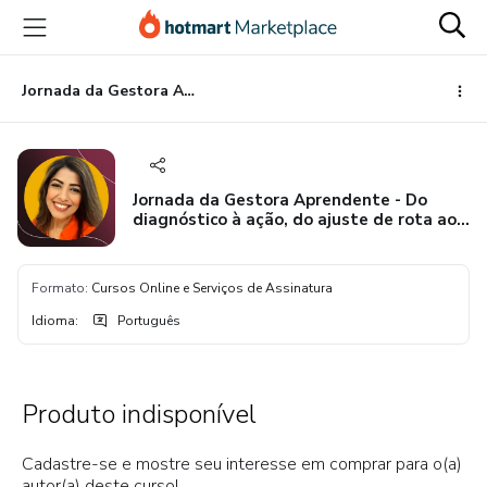
Ir
Ir
Ir
para
para
para
o
o
o
conteúdo
pagamento
rodapé
Jornada da Gestora Aprendente - Do diagnóstico à ação, do ajuste de rota ao resultado.
principal
Jornada da Gestora Aprendente - Do
diagnóstico à ação, do ajuste de rota ao
resultado.
Formato
:
Cursos Online e Serviços de Assinatura
Idioma
:
Português
Produto indisponível
Cadastre-se e mostre seu interesse em comprar para o(a)
autor(a) deste curso!