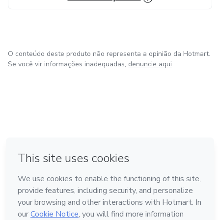
O conteúdo deste produto não representa a opinião da Hotmart.
Se você vir informações inadequadas,
denuncie aqui
em Amsterdam
em Madrid
em Bogotá
Feito com
❤
em Belo Horizonte
na Cidade do México
Conheça a Hotmart