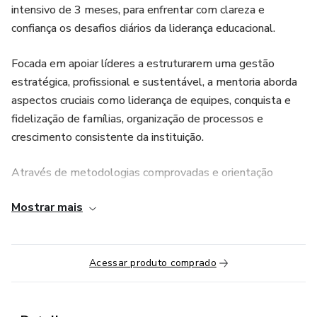
intensivo de 3 meses, para enfrentar com clareza e
confiança os desafios diários da liderança educacional.
Focada em apoiar líderes a estruturarem uma gestão
estratégica, profissional e sustentável, a mentoria aborda
aspectos cruciais como liderança de equipes, conquista e
fidelização de famílias, organização de processos e
crescimento consistente da instituição.
Através de metodologias comprovadas e orientação
personalizada, os participantes aprenderão a otimizar
Mostrar mais
recursos, implementar práticas inovadoras e criar um
ambiente escolar de excelência.
Este programa é ideal para gestores que buscam elevar o
Acessar produto comprado
padrão de suas escolas, melhorar os resultados
pedagógicos e se destacar no competitivo mercado