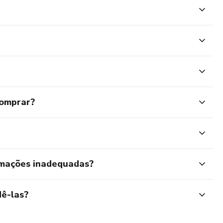
comprar?
rmações inadequadas?
ê-las?