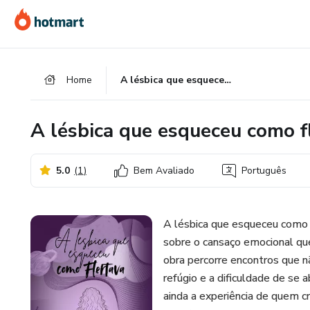
Ir
Ir
Ir
para
para
para
o
o
o
conteúdo
pagamento
rodapé
Home
A lésbica que esqueceu como flertava
principal
A lésbica que esqueceu como f
5.0
(
1
)
Bem Avaliado
Português
A lésbica que esqueceu como f
sobre o cansaço emocional qu
obra percorre encontros que 
refúgio e a dificuldade de se 
ainda a experiência de quem c