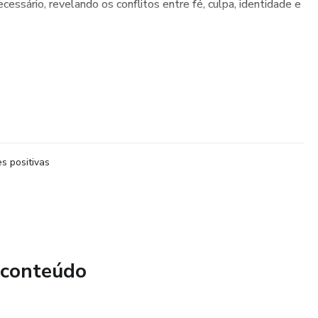
essário, revelando os conflitos entre fé, culpa, identidade e
s positivas
 conteúdo