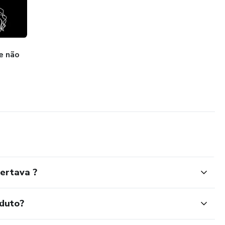
e não
ertava ?
oduto?