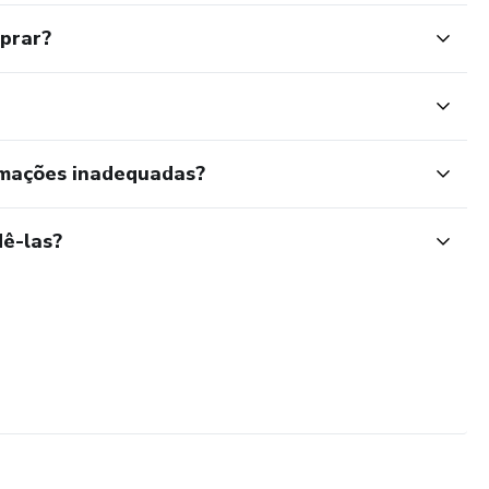
mprar?
rmações inadequadas?
ê-las?