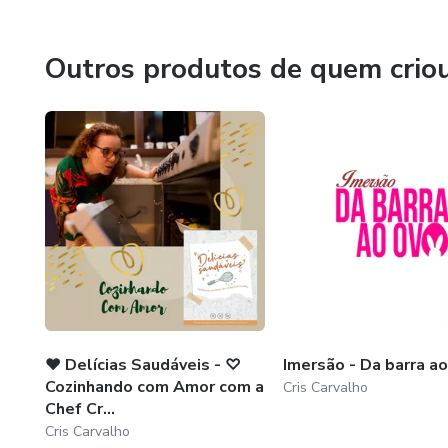
Outros produtos de quem crio
❤️ Delícias Saudáveis - ♡
Imersão - Da barra a
Cozinhando com Amor com a
Cris Carvalho
Chef Cr...
Cris Carvalho