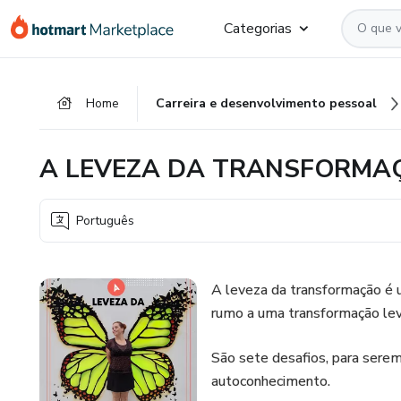
Ir
Ir
Ir
Categorias
para
para
para
o
o
o
conteúdo
pagamento
rodapé
Home
Carreira e desenvolvimento pessoal
principal
A LEVEZA DA TRANSFORMA
Português
A leveza da transformação é u
rumo a uma transformação lev
São sete desafios, para sere
autoconhecimento.