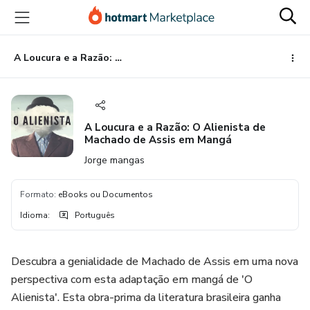
Ir
Ir
Ir
para
para
para
o
o
o
conteúdo
pagamento
rodapé
A Loucura e a Razão: O Alienista de Machado de Assis em Mangá
principal
A Loucura e a Razão: O Alienista de
Machado de Assis em Mangá
Jorge mangas
Formato
:
eBooks ou Documentos
Idioma
:
Português
Descubra a genialidade de Machado de Assis em uma nova
perspectiva com esta adaptação em mangá de 'O
Alienista'. Esta obra-prima da literatura brasileira ganha