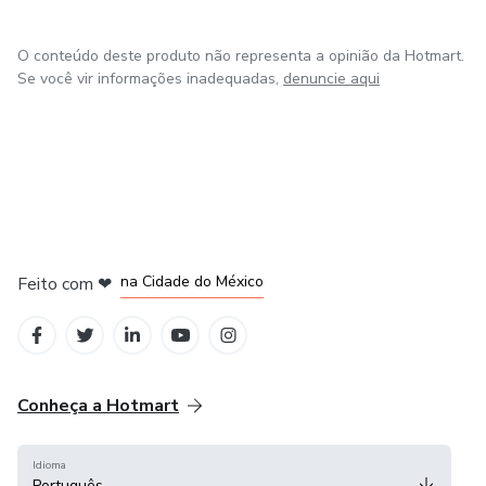
Ideal para quem quer aprender no seu próprio ritmo
O conteúdo deste produto não representa a opinião da Hotmart.
Custo acessível
Se você vir informações inadequadas,
denuncie aqui
Conhecimento que fica para sempre com o leitor
🎓 Cursos Online
Além dos e-books, também trabalho com cursos online,
em Bogotá
em Amsterdam
em Madrid
estruturados em aulas organizadas, que podem incluir
na Cidade do México
Feito com
❤
vídeos, textos explicativos, exercícios práticos e materiais
em Belo Horizonte
de apoio.
Conheça a Hotmart
Idioma
Português