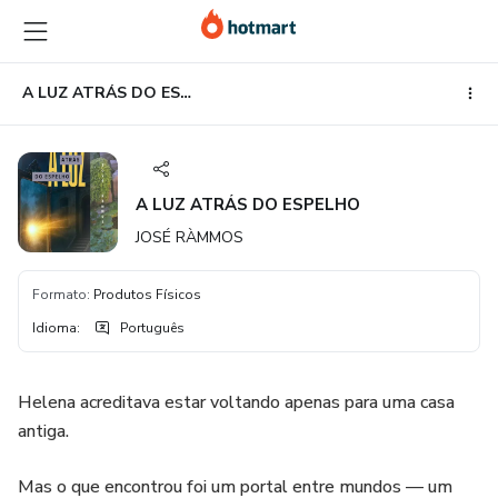
Ir
Ir
Ir
para
para
para
o
o
o
conteúdo
pagamento
rodapé
A LUZ ATRÁS DO ESPELHO
principal
A LUZ ATRÁS DO ESPELHO
JOSÉ RÀMMOS
Formato
:
Produtos Físicos
Idioma
:
Português
Helena acreditava estar voltando apenas para uma casa
antiga.
Mas o que encontrou foi um portal entre mundos — um