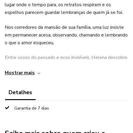
lugar onde o tempo para, os retratos respiram e os
espelhos parecem guardar lembranças de quem já se foi.
Nos corredores da mansão de sua família, uma luz insiste
em permanecer acesa, observando, chamando e lembrando
o que o amor esqueceu.
Entre vozes do passado e ecos invisíveis, Helena descobre
vestígios de Anny, a menina que um dia conversava com os
Mostrar mais
espelhos e escrevia em seu caderno as últimas palavras de
quem não conseguia partir.
Detalhes
As duas estão ligadas por algo maior do que o sangue: a
memória espiritual que atravessa o tempo.
Garantia de 7 dias
Com a ajuda de um jardineiro que fala como um sábio e de
um investigador cético que tenta explicar o inexplicável,