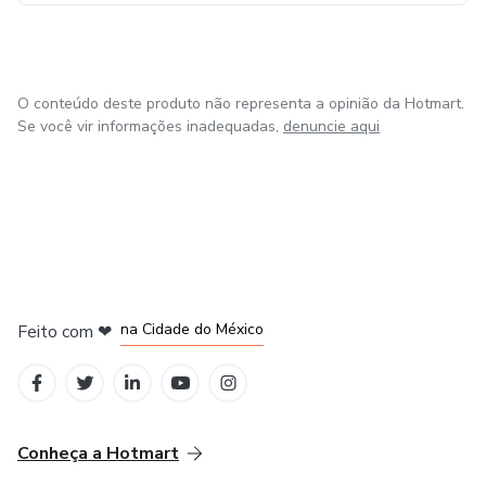
O conteúdo deste produto não representa a opinião da Hotmart.
Se você vir informações inadequadas,
denuncie aqui
em Bogotá
em Amsterdam
em Madrid
na Cidade do México
Feito com
❤
em Belo Horizonte
Conheça a Hotmart