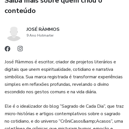
Saiba mais sobre quem criou o
Helena mergulha em uma jornada que une mistério,
emoção e transcendência.
conteúdo
Cada revelação reacende uma parte da luz que o tempo
JOSÉ RÀMMOS
apagou, até que o espelho final devolve não apenas a
9 Ano Hotmarter
imagem, mas a alma inteira de quem ousa olhar.
A Luz Atrás do Espelho é um romance espiritual
arrebatador sobre lembrança, perdão e reconciliação entre
José Ràmmos é escritor, criador de projetos literários e
mundos.
digitais que unem espiritualidade, cotidiano e narrativa
simbólica. Sua marca registrada é transformar experiências
Inspirado no realismo místico e na força simbólica das
simples em reflexões profundas, revelando o divino
grandes narrativas da alma, este livro fala com quem
escondido nos gestos comuns e na vida diária.
acredita que o invisível está vivo e que, às vezes, é a
lembrança que salva o que a morte tentou apagar.
Ele é o idealizador do blog “Sagrado de Cada Dia”, que traz
micro-histórias e artigos contemplativos sobre o sagrado
Uma história sobre o poder da luz que recorda,
no cotidiano, e do universo “CrôniCasos&amp;Acasos”, uma
coletânea de crônicas que misturam humor, emoção e