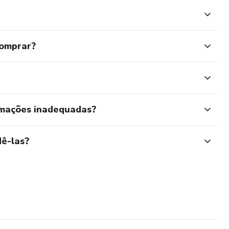
comprar?
rmações inadequadas?
ê-las?