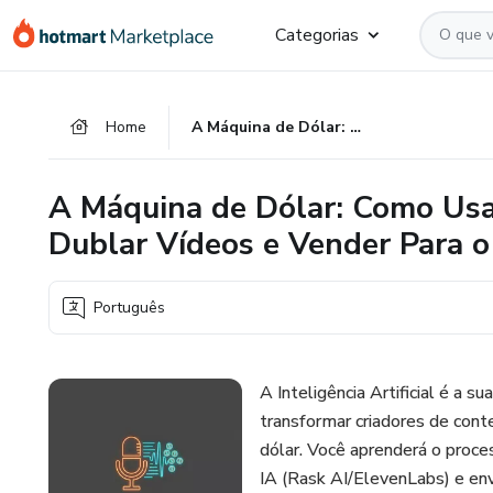
Ir
Ir
Ir
Categorias
para
para
para
o
o
o
conteúdo
pagamento
rodapé
Home
A Máquina de Dólar: Como Usar a Inteligência Artificial Para Dublar Vídeos e Vender Para o Mundo
principal
A Máquina de Dólar: Como Usar 
Dublar Vídeos e Vender Para 
Português
A Inteligência Artificial é a 
transformar criadores de cont
dólar. Você aprenderá o proce
IA (Rask AI/ElevenLabs) e envi