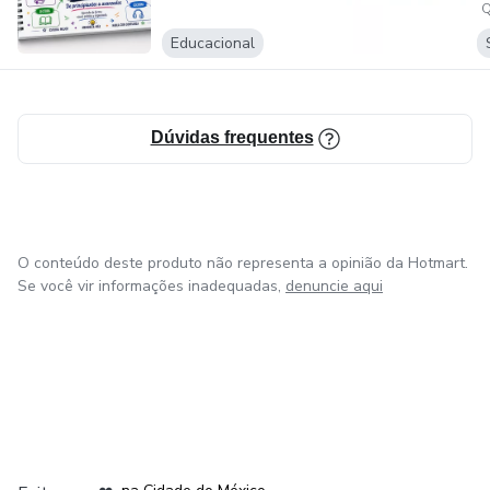
Q
Educacional
Dúvidas frequentes
O conteúdo deste produto não representa a opinião da Hotmart.
Se você vir informações inadequadas,
denuncie aqui
em Bogotá
em Amsterdam
em Madrid