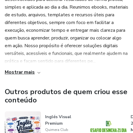
simples e aplicada ao dia a dia. Reunimos ebooks, materiais
de estudo, arquivos, templates e recursos úteis para
diferentes objetivos, sempre com foco em facilitar a
execução, economizar tempo e entregar mais clareza para
quem busca aprender, produzir, organizar ou colocar algo
em ação. Nosso propósito é oferecer soluções digitais
versáteis, acessíveis e funcionais, que realmente ajudem na
prática e façam sentido para diferentes pe...
Mostrar mais
Outros produtos de quem criou esse
conteúdo
Inglés Visual
D
Premium
2
M
Quimera Club