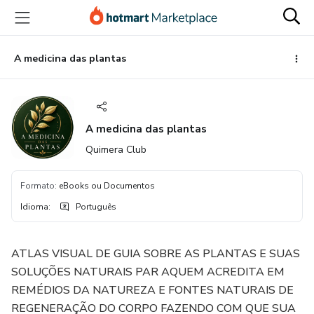
Ir
Ir
Ir
para
para
para
o
o
o
conteúdo
pagamento
rodapé
A medicina das plantas
principal
A medicina das plantas
Quimera Club
Formato
:
eBooks ou Documentos
Idioma
:
Português
ATLAS VISUAL DE GUIA SOBRE AS PLANTAS E SUAS
SOLUÇÕES NATURAIS PAR AQUEM ACREDITA EM
REMÉDIOS DA NATUREZA E FONTES NATURAIS DE
REGENERAÇÃO DO CORPO FAZENDO COM QUE SUA