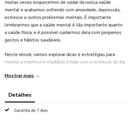
muitas vezes esquecemos de cuidar da nossa saúde
mental e acabamos sofrendo com ansiedade, depressão,
estresse e outros problemas mentais. É importante
lembrarmos que a saúde mental é tão importante quanto
a saúde física, e é possível cuidarmos dela com pequenos
gestos e hábitos saudáveis.
Neste ebook, vamos explorar dicas e estratégias para
manter a mente em equilíbrio e lidar com o estresse do dia
a dia. Vamos discutir técnicas de relaxamento, práticas de
Mostrar mais
meditação, alimentação saudável, exercícios físicos e
outras formas de melhorar a saúde mental. Além disso,
vamos compartilhar histórias inspiradoras de pessoas que
Detalhes
superaram desafios mentais e encontraram a felicidade e a
paz interior.
Garantia de 7 dias
Não importa se você está passando por um momento
difícil ou simplesmente quer melhorar a sua saúde mental,