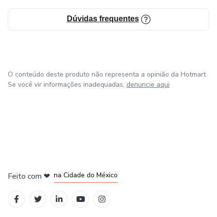
Dúvidas frequentes
O conteúdo deste produto não representa a opinião da Hotmart.
Se você vir informações inadequadas,
denuncie aqui
em Bogotá
em Amsterdam
em Madrid
na Cidade do México
Feito com
❤
em Belo Horizonte