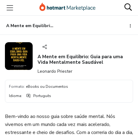
Ir
Ir
Ir
para
para
para
o
o
o
conteúdo
pagamento
rodapé
A Mente em Equilíbrio: Guia para uma Vida Mentalmente Saudável
principal
A Mente em Equilíbrio: Guia para uma
Vida Mentalmente Saudável
Leonardo Priester
Formato
:
eBooks ou Documentos
Idioma
:
Português
Bem-vindo ao nosso guia sobre saúde mental. Nós
vivemos em um mundo cada vez mais acelerado,
estressante e cheio de desafios. Com a correria do dia a dia,