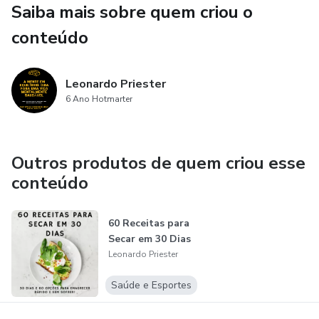
Saiba mais sobre quem criou o
este guia é para você. Aqui, você vai encontrar informações
conteúdo
valiosas e estratégias fáceis de seguir para cuidar da sua
saúde mental e viver uma vida mais equilibrada e feliz.
Vamos começar essa jornada em direção a uma vida
Leonardo Priester
mentalmente saudável juntos!
6 Ano Hotmarter
Outros produtos de quem criou esse
conteúdo
60 Receitas para
Secar em 30 Dias
Leonardo Priester
Saúde e Esportes