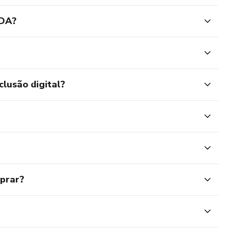
IDA?
clusão digital?
mprar?