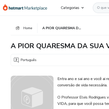
Ir
Ir
Ir
Categorias
para
para
para
o
o
o
conteúdo
pagamento
rodapé
Home
A PIOR QUARESMA DA SUA VIDA
principal
A PIOR QUARESMA DA SUA 
Português
Entra ano e sai ano e você ai
conversão de vida necessária.
O Professor Elvis Rodrigues
VIDA, para que você possa ter