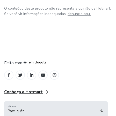
O conteúdo deste produto não representa a opinião da Hotmart.
Se você vir informações inadequadas,
denuncie aqui
em Amsterdam
em Madrid
em Bogotá
Feito com
❤
em Belo Horizonte
na Cidade do México
Conheça a Hotmart
Idioma
Português