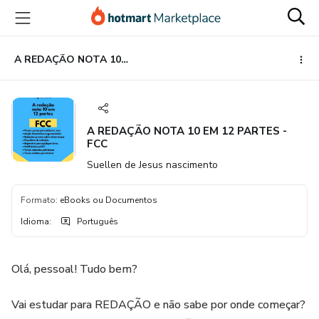
Ir
Ir
Ir
para
para
para
o
o
o
conteúdo
pagamento
rodapé
A REDAÇÃO NOTA 10 EM 12 PARTES - FCC
principal
A REDAÇÃO NOTA 10 EM 12 PARTES -
FCC
Suellen de Jesus nascimento
Formato
:
eBooks ou Documentos
Idioma
:
Português
Olá, pessoal! Tudo bem?
Vai estudar para REDAÇÃO e não sabe por onde começar?