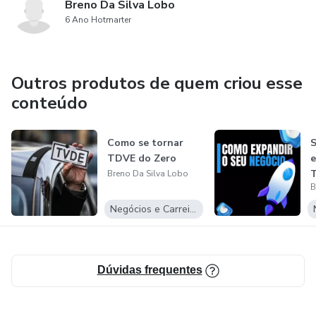
Breno Da Silva Lobo
6 Ano Hotmarter
Outros produtos de quem criou esse
conteúdo
Como se tornar
S
TDVE do Zero
e
Breno Da Silva Lobo
B
Negócios e Carreira
Dúvidas frequentes