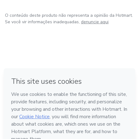
O conteúdo deste produto não representa a opinião da Hotmart.
Se você vir informações inadequadas,
denuncie aqui
em Amsterdam
em Madrid
em Bogotá
Feito com
❤
em Belo Horizonte
na Cidade do México
Conheça a Hotmart
Idioma
Português