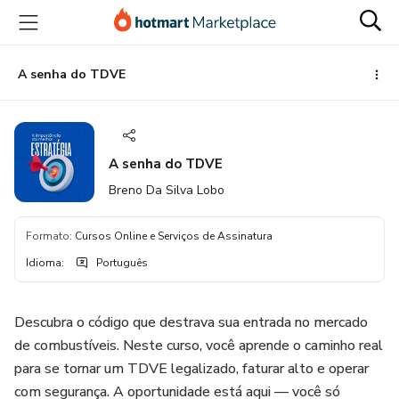
Ir
Ir
Ir
para
para
para
o
o
o
conteúdo
pagamento
rodapé
A senha do TDVE
principal
A senha do TDVE
Breno Da Silva Lobo
Formato
:
Cursos Online e Serviços de Assinatura
Idioma
:
Português
Descubra o código que destrava sua entrada no mercado
de combustíveis. Neste curso, você aprende o caminho real
para se tornar um TDVE legalizado, faturar alto e operar
com segurança. A oportunidade está aqui — você só