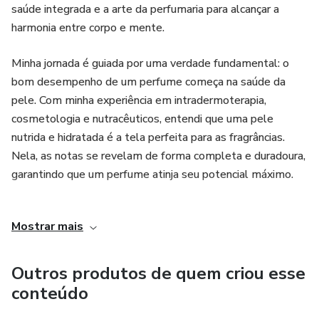
saúde integrada e a arte da perfumaria para alcançar a
harmonia entre corpo e mente.
FAMÍLIAS DE PÃES
Minha jornada é guiada por uma verdade fundamental: o
ETAPAS DE PREPARO DO PÃO
bom desempenho de um perfume começa na saúde da
pele. Com minha experiência em intradermoterapia,
ALGUNS UTENSÍLIOS
cosmetologia e nutracêuticos, entendi que uma pele
nutrida e hidratada é a tela perfeita para as fragrâncias.
FORNOS
Nela, as notas se revelam de forma completa e duradoura,
garantindo que um perfume atinja seu potencial máximo.
FARINHAS PARA FAZER PÃO (NOÇÕES BÁSICAS)
Paralelamente, a aromaterapia me abriu as portas para um
SUBSTITUINDO FARINHAS (NOÇÕES BÁSICAS)
Mostrar mais
universo de possibilidades. Descobri que os óleos
essenciais são mais do que apenas aromas; são pontes
FARINHA COM 5% DE PROTEÍNA E FERMENTO
para o nosso estado de espírito, capazes de tratar e
QUÍMICO
Outros produtos de quem criou esse
equilibrar emoções, aliviar o estresse e melhorar a
conteúdo
OUTROS INGREDIENTES
qualidade de vida. Cada aroma é uma ferramenta para o