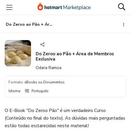
Ir
Ir
Ir
para
para
para
o
o
o
conteúdo
pagamento
rodapé
Do Zeroo ao Pão + Área de Membros Exclusiva
principal
Do Zeroo ao Pão + Área de Membros
Exclusiva
Odara Ramoa
Formato
:
eBooks ou Documentos
Idioma
:
Português
O E-Book "Do Zeroo Pão" é um verdadeiro Curso
(Conteúdo no final do texto). As dúvidas mais perguntadas
estão todas esclarecidas neste material!