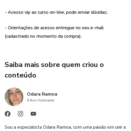
Acessar conteúdo exclusivo: Desfrute de materiais extras,
dicas avançadas e insights exclusivos, disponíveis apenas
- Acesso vip ao curso on-line, pode enviar dúvidas;
para membros da comunidade.
- Orientações de acesso entregue no seu e-mail
Manter-se atualizado: Fique por dentro das últimas
(cadastrado no momento da compra).
tendências, novidades e oportunidades, com informações
em primeira mão. Superando desafios e alcançando seus
objetivos.
Saiba mais sobre quem criou o
Clique em "Comprar Agora" e garanta seu acesso ao Ebook
conteúdo
+ Área de Membros Exclusiva!
Importante; Acesso a área de membros 7 dias após a
Odara Ramoa
compra confirmada.
6 Ano Hotmarter
CONTEÚDO DO EBOOK
Sou a especialista Odara Ramoa, com uma paixão em unir a
DO ZEROO AO PÃO (Chef Odara Ramoa)