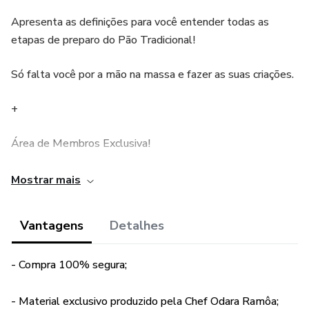
Apresenta as definições para você entender todas as
etapas de preparo do Pão Tradicional!
Só falta você por a mão na massa e fazer as suas criações.
+
Área de Membros Exclusiva!
Imagine ter um espaço onde você pode: Receber suporte
Mostrar mais
personalizado: Tire as suas dúvidas diretamente com a
especialista e obtenha atendimento individualizado.
Vantagens
Detalhes
+ Conectar-se com pessoas que compartilham seus
- Compra 100% segura;
objetivos: Troque experiências, faça networking e construa
relacionamentos valiosos com outros membros.
- Material exclusivo produzido pela Chef Odara Ramôa;