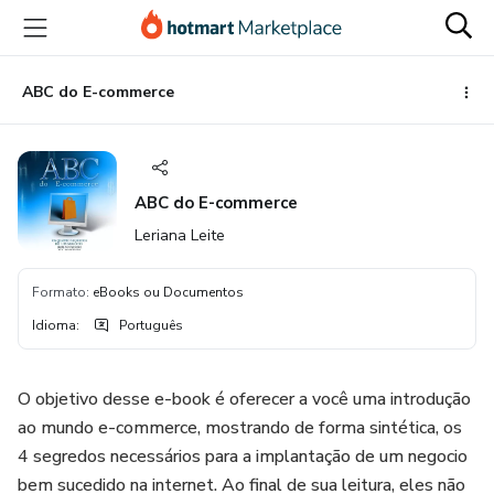
Ir
Ir
Ir
para
para
para
o
o
o
conteúdo
pagamento
rodapé
ABC do E-commerce
principal
ABC do E-commerce
Leriana Leite
Formato
:
eBooks ou Documentos
Idioma
:
Português
O objetivo desse e-book é oferecer a você uma introdução
ao mundo e-commerce, mostrando de forma sintética, os
4 segredos necessários para a implantação de um negocio
bem sucedido na internet. Ao final de sua leitura, eles não