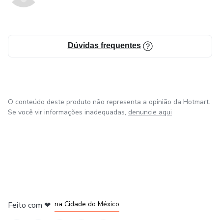
Dúvidas frequentes
O conteúdo deste produto não representa a opinião da Hotmart.
Se você vir informações inadequadas,
denuncie aqui
em Bogotá
em Amsterdam
em Madrid
na Cidade do México
Feito com
❤
em Belo Horizonte