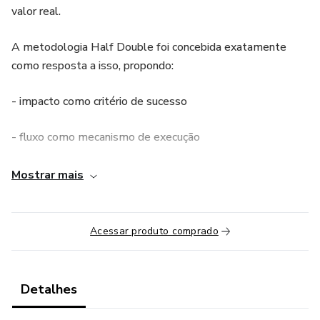
valor real.
A metodologia Half Double foi concebida exatamente
como resposta a isso, propondo:
- impacto como critério de sucesso
- fluxo como mecanismo de execução
- liderança como fator determinante de resultado
Mostrar mais
É sobre aprender técnicas e métodos inovadores e mudar
o modelo mental de como projetos são conduzidos.
Acessar produto comprado
Detalhes