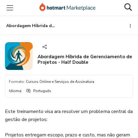
Ir
Ir
Ir
para
para
para
o
o
o
conteúdo
pagamento
rodapé
Abordagem Híbrida de Gerenciamento de Projetos - Half Double
principal
Abordagem Híbrida de Gerenciamento de
Projetos - Half Double
Formato
:
Cursos Online e Serviços de Assinatura
Idioma
:
Português
Este treinamento visa ara resolver um problema central da
gestão de projetos:
Projetos entregam escopo, prazo e custo, mas não geram