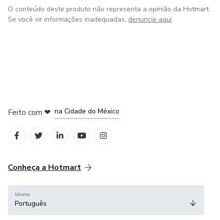
O conteúdo deste produto não representa a opinião da Hotmart.
Se você vir informações inadequadas,
denuncie aqui
em Bogotá
em Amsterdam
em Madrid
na Cidade do México
Feito com
❤
em Belo Horizonte
Conheça a Hotmart
Idioma
Português