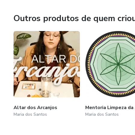
Te vejo Sábado!
• Thetahealing
Outros produtos de quem crio
• Aromaterapia
• Florais
• Desprogramação Neurobiológica
• Atendimento com os Anjos da Criação
Mais de 200mil investidos na minha formação profissional
Mais de 3.500 horas em Atendimentos.
Altar dos Arcanjos
Mentoria Limpeza da
Maria dos Santos
Maria dos Santos
Mais de 300 clientes.