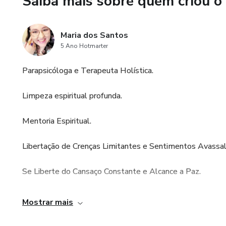
Saiba mais sobre quem criou o
Sente que as pessoas consom
Maria dos Santos
Se sim, esse curso é para voc
5 Ano Hotmarter
espiritual, assim você preserv
Parapsicóloga e Terapeuta Holística.
Você deseja ter mais proteção 
Anjos?
Limpeza espiritual profunda.
Ótimo! Então se inscreva agor
Mentoria Espiritual.
Anjos da Criação.
Libertação de Crenças Limitantes e Sentimentos Avassal
Este curso NÃO pode ser vendi
chance para participar é agora!
Se Liberte do Cansaço Constante e Alcance a Paz.
Ele acontecerá ESTE SÁBADO 
• Mentoria Limpeza da Alma (Mentoria de 1 ano de dura
Mostrar mais
Clique em Comprar Agora para 
• Mesa Radiônica