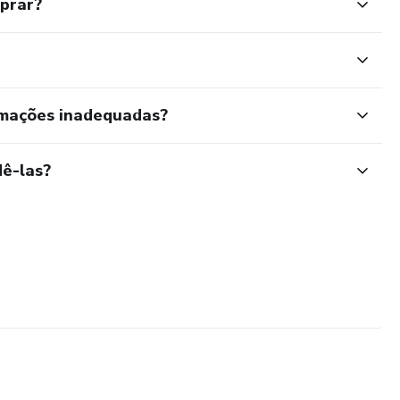
mprar?
rmações inadequadas?
ê-las?