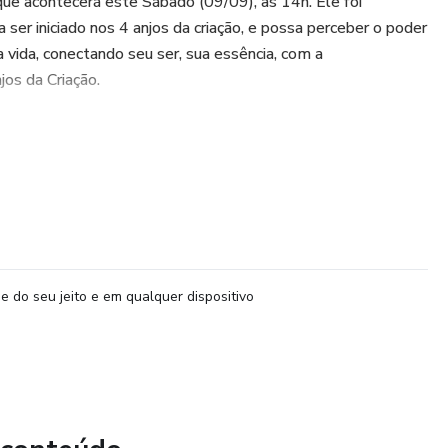
 que acontecerá este Sábado (09/09), às 14h. Ele foi
ser iniciado nos 4 anjos da criação, e possa perceber o poder
 vida, conectando seu ser, sua essência, com a
jos da Criação.
 Criação
azer 4 auto atendimentos com estes 4 anjos
r mais sua espiritualidade, sua proteção espiritual e
e do seu jeito e em qualquer dispositivo
ssência divina.
o parte da sua Equipe Espiritual! Você pode os chamar
ocê, na sua vida e no seu trabalho.
o do seu dia?