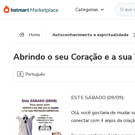
Ir
Ir
Ir
Categorias
para
para
para
o
o
o
conteúdo
pagamento
rodapé
Home
Autoconhecimento e espiritualidade
principal
Abrindo o seu Coração e a sua 
Português
ESTE SÁBADO (09/09):
Olá, você gostaria de mudar s
conectar com 4 anjos da criaç