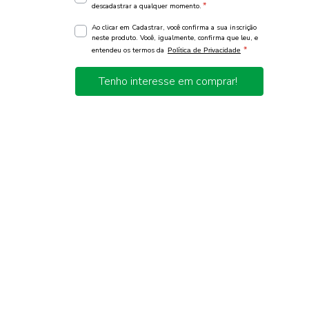
*
descadastrar a qualquer momento.
Ao clicar em Cadastrar, você confirma a sua inscrição
neste produto. Você, igualmente, confirma que leu, e
*
entendeu os termos da
Política de Privacidade
Tenho interesse em comprar!