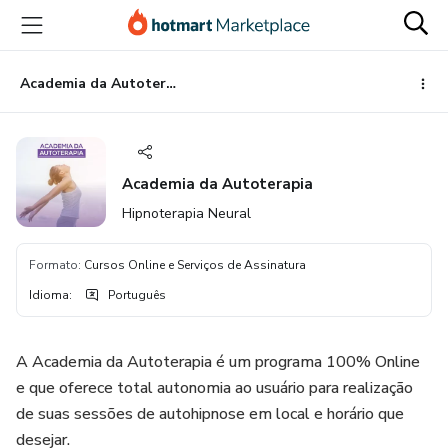
Ir
Ir
Ir
para
para
para
o
o
o
conteúdo
pagamento
rodapé
Academia da Autoterapia
principal
Academia da Autoterapia
Hipnoterapia Neural
Formato
:
Cursos Online e Serviços de Assinatura
Idioma
:
Português
A Academia da Autoterapia é um programa 100% Online
e que oferece total autonomia ao usuário para realização
de suas sessões de autohipnose em local e horário que
desejar.