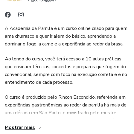
5 Ano Hotmarter
A Academia da Parrilla é um curso online criado para quem
ama churrasco e quer ir além do básico, aprendendo a
dominar o fogo, a carne e a experiência ao redor da brasa.
Ao longo do curso, você terá acesso a 10 aulas práticas
que ensinam técnicas, conceitos e preparos que fogem do
convencional, sempre com foco na execução correta e e no
entendimento de cada processo.
O curso é produzido pelo Rincon Escondido, referência em
experiências gastronômicas ao redor da parrilla há mais de
uma década em São Paulo, e ministrado pelo mestre
parrillero Chico Mancuso, que traz toda a sua experiência e
Mostrar mais
estudos para ensinar, de forma prática, como transformar o