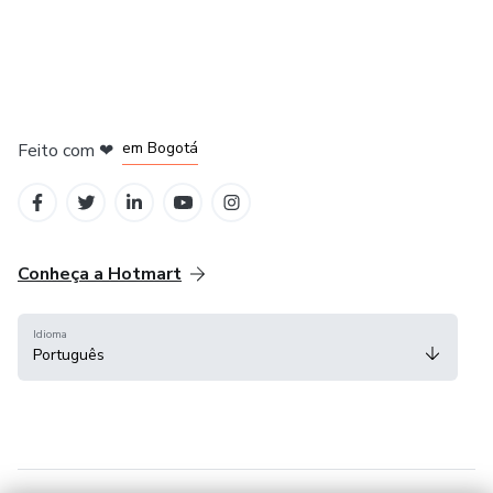
em Amsterdam
em Madrid
em Bogotá
Feito com
❤
em Belo Horizonte
na Cidade do México
Conheça a Hotmart
Idioma
Português