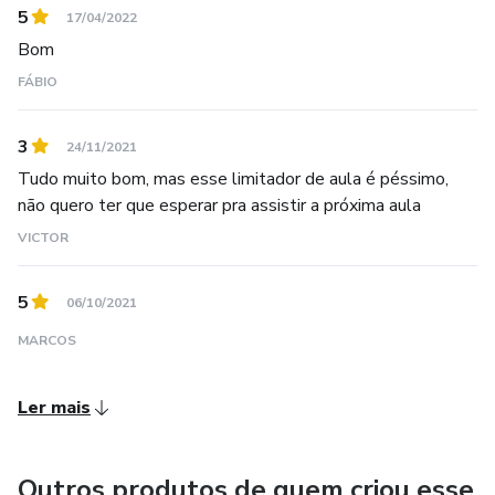
5
17/04/2022
Bom
FÁBIO
3
24/11/2021
Tudo muito bom, mas esse limitador de aula é péssimo,
não quero ter que esperar pra assistir a próxima aula
VICTOR
5
06/10/2021
MARCOS
Ler mais
Outros produtos de quem criou esse