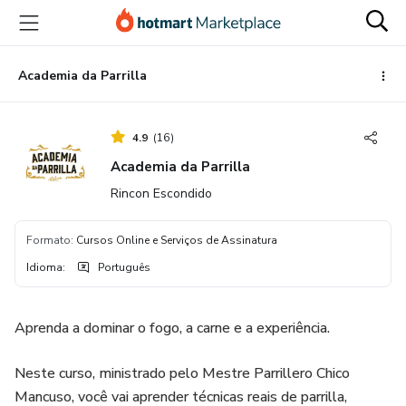
Ir
Ir
Ir
para
para
para
o
o
o
conteúdo
pagamento
rodapé
Academia da Parrilla
principal
4.9
(
16
)
Academia da Parrilla
Rincon Escondido
Formato
:
Cursos Online e Serviços de Assinatura
Idioma
:
Português
Aprenda a dominar o fogo, a carne e a experiência.
Neste curso, ministrado pelo Mestre Parrillero Chico
Mancuso, você vai aprender técnicas reais de parrilla,