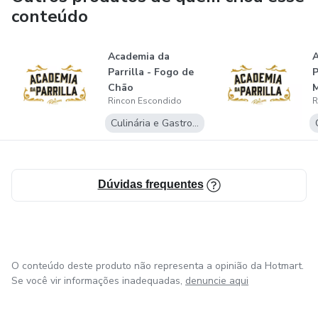
conteúdo
Academia da
A
Parrilla - Fogo de
P
Chão
Rincon Escondido
R
Culinária e Gastronomia
Dúvidas frequentes
O conteúdo deste produto não representa a opinião da Hotmart.
Se você vir informações inadequadas,
denuncie aqui