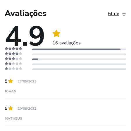
seu churrasco em uma experiência de verdade.
Avaliações
Filtrar
Aqui, o churrasco é tratado como cultura, técnica e
4.9
experiência.
Um aprendizado que transforma a forma de cozinhar, servir
16 avaliações
e reunir pessoas ao redor da brasa.
5
23/05/2023
JOVAN
5
20/09/2022
MATHEUS