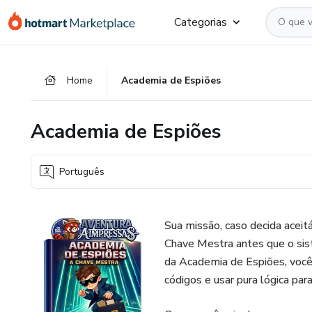
Ir
Ir
Ir
Categorias
para
para
para
o
o
o
conteúdo
pagamento
rodapé
Home
Academia de Espiões
principal
Academia de Espiões
Português
Sua missão, caso decida aceitá-
Chave Mestra antes que o sis
da Academia de Espiões, você 
códigos e usar pura lógica para