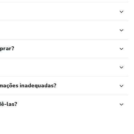
mprar?
rmações inadequadas?
ê-las?