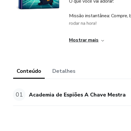
O que você vai adorar:
Missão instantânea: Compre, 
rodar na hora!
Diversão ultra secreta: Perfe
Mostrar mais
suas habilidades de agente se
Treinamento mental: Enigmas i
e a agilidade visual.
Conteúdo
Detalhes
📥 Produto 100% digital: Baix
minutos! (Inclui gabarito de re
01
Academia de Espiões A Chave Mestra