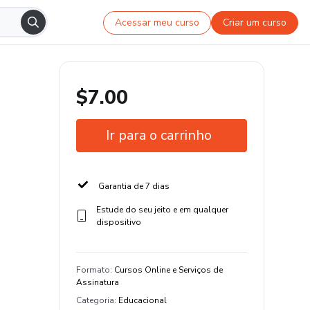
Acessar meu curso
Criar um curso
$7.00
Ir para o carrinho
Garantia de 7 dias
Estude do seu jeito e em qualquer
dispositivo
Formato
:
Cursos Online e Serviços de
Assinatura
Categoria
:
Educacional