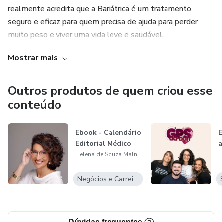
realmente acredita que a Bariátrica é um tratamento
seguro e eficaz para quem precisa de ajuda para perder
muito peso e viver uma vida leve e saudável.
Mostrar mais
Atualmente com 2 programas: VIDA DE BARI, uma
assinatura, em que estão disponíveis mais de 100 aulas e
entrevistas sobre temas relacionados à bariátrica e o GPS
Outros produtos de quem criou esse
DA BARI, que é um desafio de 14 dias para voltar a perder
conteúdo
peso depois da cirurgia.
Ebook - Calendário
E
Se quiser saber mais, acesse seu perfil no instagram:
Editorial Médico
a
@helenamalnati
Helena de Souza Malnati
Negócios e Carreira
Dúvidas frequentes