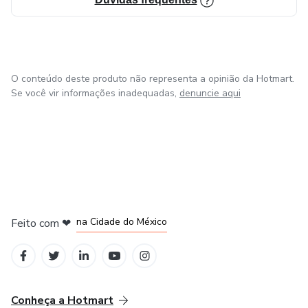
O conteúdo deste produto não representa a opinião da Hotmart.
Se você vir informações inadequadas,
denuncie aqui
em Bogotá
em Amsterdam
em Madrid
na Cidade do México
Feito com
❤
em Belo Horizonte
Conheça a Hotmart