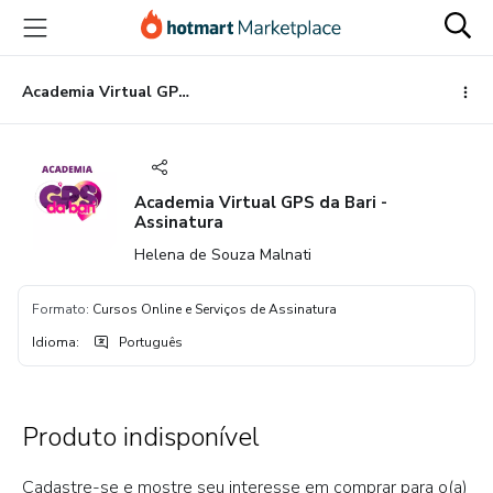
Ir
Ir
Ir
para
para
para
o
o
o
conteúdo
pagamento
rodapé
Academia Virtual GPS da Bari - Assinatura
principal
Academia Virtual GPS da Bari -
Assinatura
Helena de Souza Malnati
Formato
:
Cursos Online e Serviços de Assinatura
Idioma
:
Português
Produto indisponível
Cadastre-se e mostre seu interesse em comprar para o(a)