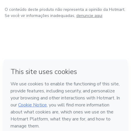
O conteúdo deste produto não representa a opinião da Hotmart.
Se você vir informações inadequadas,
denuncie aqui
em Amsterdam
em Madrid
em Bogotá
Feito com
❤
em Belo Horizonte
na Cidade do México
Conheça a Hotmart
Idioma
Português