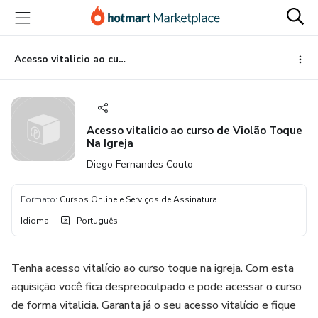
Ir
Ir
Ir
para
para
para
o
o
o
conteúdo
pagamento
rodapé
Acesso vitalicio ao curso de Violão Toque Na Igreja
principal
Acesso vitalicio ao curso de Violão Toque
Na Igreja
Diego Fernandes Couto
Formato
:
Cursos Online e Serviços de Assinatura
Idioma
:
Português
Tenha acesso vitalício ao curso toque na igreja. Com esta
aquisição você fica despreoculpado e pode acessar o curso
de forma vitalicia. Garanta já o seu acesso vitalício e fique