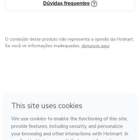
Dúvidas frequentes
O conteúdo deste produto não representa a opinião da Hotmart.
Se você vir informações inadequadas,
denuncie aqui
em Bogotá
em Amsterdam
em Madrid
na Cidade do México
Feito com
❤
em Belo Horizonte