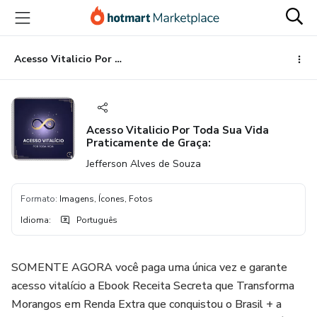
Ir
Ir
Ir
para
para
para
o
o
o
conteúdo
pagamento
rodapé
Acesso Vitalicio Por Toda Sua Vida Praticamente de Graça:
principal
Acesso Vitalicio Por Toda Sua Vida
Praticamente de Graça:
Jefferson Alves de Souza
Formato
:
Imagens, Ícones, Fotos
Idioma
:
Português
SOMENTE AGORA você paga uma única vez e garante
acesso vitalício a Ebook Receita Secreta que Transforma
Morangos em Renda Extra que conquistou o Brasil + a