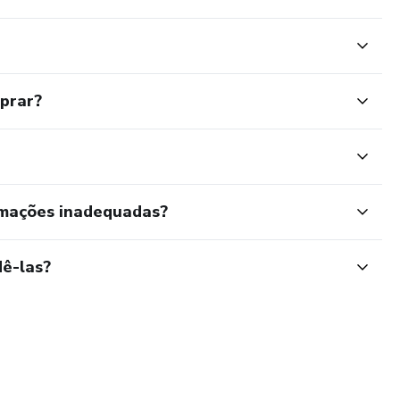
mprar?
rmações inadequadas?
ê-las?