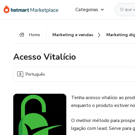
Ir
Ir
Ir
Categorias
para
para
para
o
o
o
conteúdo
pagamento
rodapé
Home
Marketing e vendas
Marketing dig
principal
Acesso Vitalício
Português
Tenha acesso vitalício ao pr
enquanto o produto estiver no 
O melhor método para prospe
ligação com lead. Serve para 