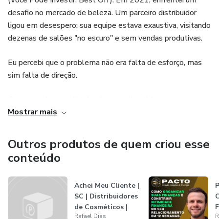
(Você Pode Investir, Best Off). Em 2021, enfrentei um
desafio no mercado de beleza. Um parceiro distribuidor
- Geralmente não mantêm estoque, funcionando como
ligou em desespero: sua equipe estava exaustiva, visitando
força de vendas externa.
dezenas de salões "no escuro" e sem vendas produtivas.
# 3. Cabeleireiros, Barbeiros, Manicure e Pedicure
Eu percebi que o problema não era falta de esforço, mas
- CNAE: 9602-5/01 - Cabeleireiros, manicure e pedicure
sim falta de direção.
- Número aproximado de empresas/profissionais: 987.509
Conversando com distribuidores, todos tinham o mesmo
Mostrar mais
drama: gastavam muito tempo e combustível rodando
Descrição:
sem rumo. Tive o insight: "E se existisse um GPS que
levasse os distribuidores DIRETO para os clientes
Outros produtos de quem criou esse
- Profissionais e estabelecimentos que oferecem serviços
certos?"
conteúdo
de cuidados com cabelo, barbearia, manicure e pedicure.
Foi assim que nasceu o AcheiMeuCliente.
- Atuam diretamente com o consumidor final, utilizando
Achei Meu Cliente |
SC | Distribuidores
C
produtos de cosméticos e perfumaria em suas atividades.
A primeira versão foi um serviço manual e exclusivo, mas
de Cosméticos |
F
com resultados rápidos: o distribuidor parceiro reduziu em
Rafael Dias
R
CNAE...