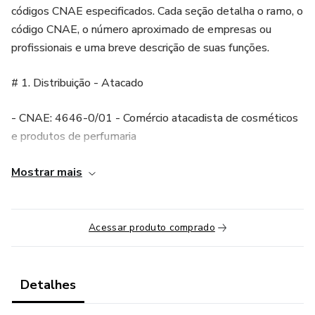
códigos CNAE especificados. Cada seção detalha o ramo, o
código CNAE, o número aproximado de empresas ou
profissionais e uma breve descrição de suas funções.
# 1. Distribuição - Atacado
- CNAE: 4646-0/01 - Comércio atacadista de cosméticos
e produtos de perfumaria
- Número aproximado de empresas: 64.826
Mostrar mais
Descrição:
Acessar produto comprado
- Empresas que adquirem produtos em grande volume
diretamente de fabricantes.
Detalhes
- Revendem para varejistas e prestadores de serviços.