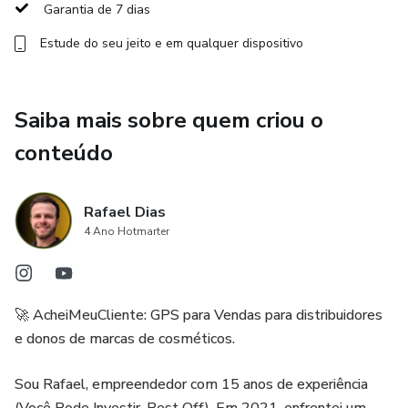
Garantia de 7 dias
- Essenciais para garantir a capilaridade na distribuição de
cosméticos e produtos de perfumaria.
Estude do seu jeito e em qualquer dispositivo
# 2. Representantes Comerciais
Saiba mais sobre quem criou o
- CNAE: 4618-4/01 - Representantes comerciais e
conteúdo
agentes do comércio de medicamentos, cosméticos e
produtos de perfumaria
Rafael Dias
- Número aproximado de profissionais/empresas: 44.449
4 Ano Hotmarter
Descrição:
🚀 AcheiMeuCliente: GPS para Vendas para distribuidores
- Profissionais ou empresas que atuam como
e donos de marcas de cosméticos.
intermediários nas vendas.
Sou Rafael, empreendedor com 15 anos de experiência
- Conectam fabricantes e atacadistas aos clientes finais.