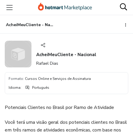
Ir
Ir
Ir
para
para
para
o
o
o
conteúdo
pagamento
rodapé
AcheiMeuCliente - Nacional
principal
AcheiMeuCliente - Nacional
Rafael Dias
Formato
:
Cursos Online e Serviços de Assinatura
Idioma
:
Português
Potenciais Clientes no Brasil por Ramo de Atividade
Você terá uma visão geral dos potenciais clientes no Brasil
em três ramos de atividades econômicas, com base nos