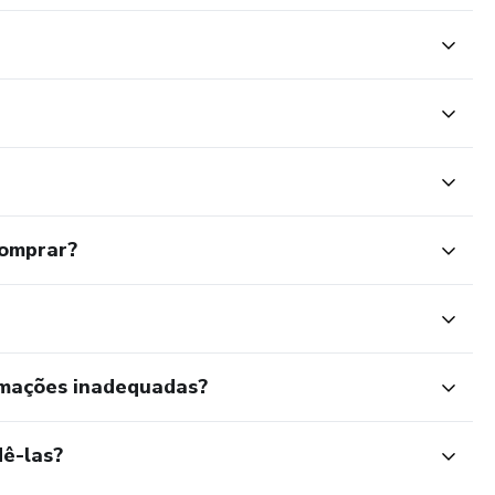
comprar?
rmações inadequadas?
ê-las?