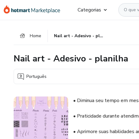
Ir
Ir
Ir
Categorias
para
para
para
o
o
o
conteúdo
pagamento
rodapé
Home
Nail art - Adesivo - planilha
principal
Nail art - Adesivo - planilha
Português
• Diminua seu tempo em mes
• Praticidade durante atendi
• Aprimore suas habilidades ar