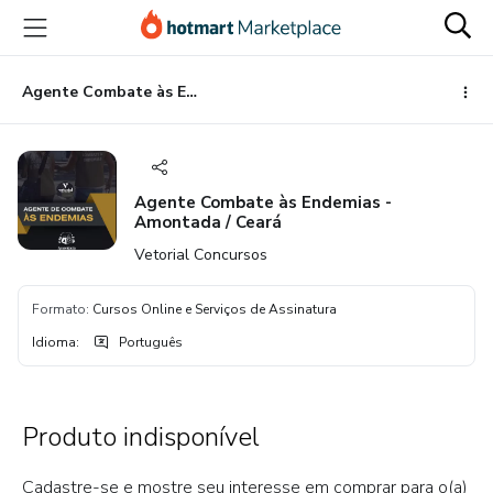
Ir
Ir
Ir
para
para
para
o
o
o
conteúdo
pagamento
rodapé
Agente Combate às Endemias - Amontada / Ceará
principal
Agente Combate às Endemias -
Amontada / Ceará
Vetorial Concursos
Formato
:
Cursos Online e Serviços de Assinatura
Idioma
:
Português
Produto indisponível
Cadastre-se e mostre seu interesse em comprar para o(a)