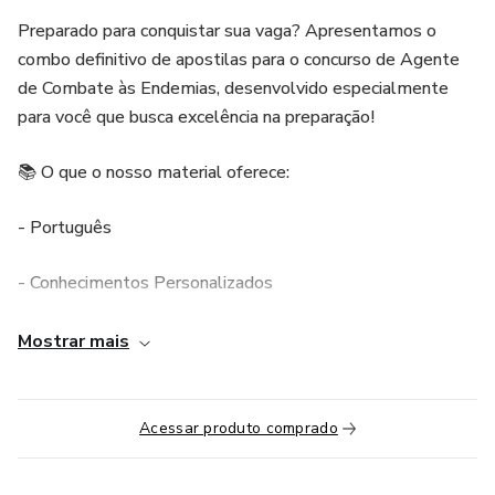
Preparado para conquistar sua vaga? Apresentamos o
combo definitivo de apostilas para o concurso de Agente
de Combate às Endemias, desenvolvido especialmente
para você que busca excelência na preparação!
📚 O que o nosso material oferece:
- Português
- Conhecimentos Personalizados
- Conhecimentos Específicos de Combate às Endemias
Mostrar mais
Por que escolher nosso material?
Acessar produto comprado
✅ Atualizado e alinhado com o edital.