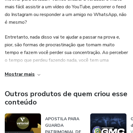
mais fácil assistir a um vídeo do YouTube, percorrer o feed
do Instagram ou responder a um amigo no WhatsApp, não
é mesmo?
Entretanto, nada disso vai te ajudar a passar na prova e,
pior, são formas de procrastinação que tomam muito
tempo e fazem você perder sua concentração. Ao perceber
o tempo que perdeu fazendo nada, você tem uma
crescente sensação de pânico e desmotivação, e não sabe
Mostrar mais
onde parou, nem por onde começar.
Esses são sinais clássicos de que você está perdendo o
Outros produtos de quem criou esse
interesse pelos estudos e que a desmotivação está se
conteúdo
instalando. Nesse processo, o próximo passo é você parar
de render nas horas dedicadas ao estudo. Não há nada pior
APOSTILA PARA
G
para um concurseiro do que estudar e não conseguir
GUARDA
d
absorver a matéria!
PATRIMONIAL DE
V