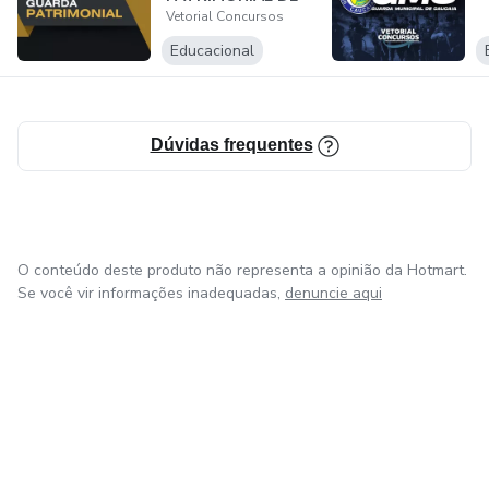
Vetorial Concursos
EUSÉBIO
Educacional
Dúvidas frequentes
O conteúdo deste produto não representa a opinião da Hotmart.
Se você vir informações inadequadas,
denuncie aqui
em Bogotá
em Amsterdam
em Madrid