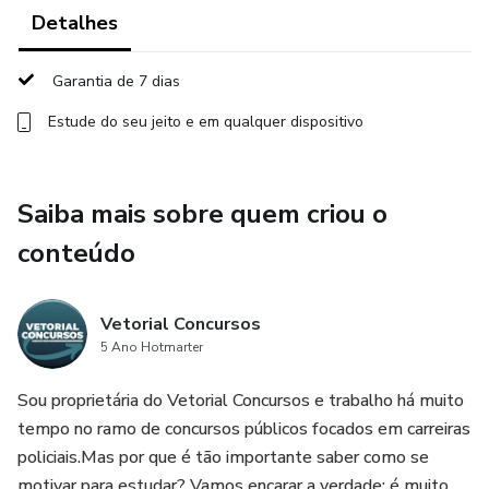
✅ Linguagem clara e conteúdo de fácil compreensão.
Detalhes
✅ Ideal para potencializar seu estudo e otimizar seu
Garantia de 7 dias
tempo.
Estude do seu jeito e em qualquer dispositivo
Não perca tempo, prepare-se com quem entende do
assunto e esteja pronto para o sucesso!
Saiba mais sobre quem criou o
Entre em contato e garanta já o seu material!
conteúdo
OBS: O Material é em formato de PDF. Além disso, é
protegido com DRM (Contém os dados do comprador em
Vetorial Concursos
cada folha do material).
5 Ano Hotmarter
.
Sou proprietária do Vetorial Concursos e trabalho há muito
tempo no ramo de concursos públicos focados em carreiras
Mais informações via Whatsapp: (88)99653-7785
policiais.Mas por que é tão importante saber como se
motivar para estudar? Vamos encarar a verdade: é muito