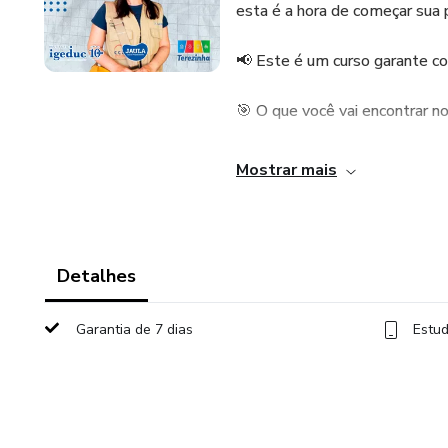
esta é a hora de começar sua 
📢 Este é um curso garante co
🎯 O que você vai encontrar no
✅ Mais de 30 vídeo-aulas grav
Mostrar mais
- Língua Portuguesa
- Informática
Detalhes
✅ PDFs completos e atualiza
Garantia de 7 dias
Estud
- Legislação
- Conhecimentos Profissionais