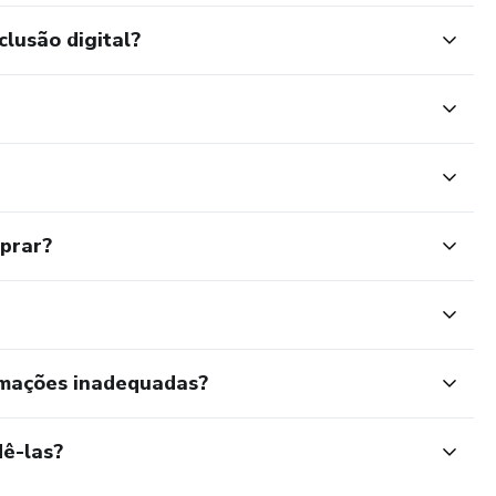
clusão digital?
mprar?
rmações inadequadas?
ê-las?