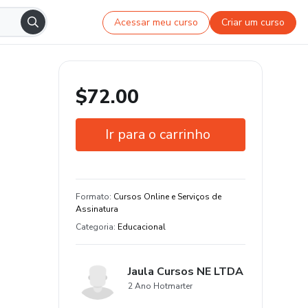
Acessar meu curso
Criar um curso
$72.00
Ir para o carrinho
Garantia de 7 dias
Estude do seu jeito e em qualquer
Formato
:
Cursos Online e Serviços de
dispositivo
Assinatura
Categoria
:
Educacional
Jaula Cursos NE LTDA
2 Ano Hotmarter