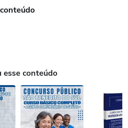
 conteúdo
 Explicações diretas, facilitando a compreensão dos temas
ção de questões focadas em temas específicos para reforçar
na. As aulas são ao vivo e ficam disponíveis na plataforma
u esse conteúdo
duc;
sem enrolação.