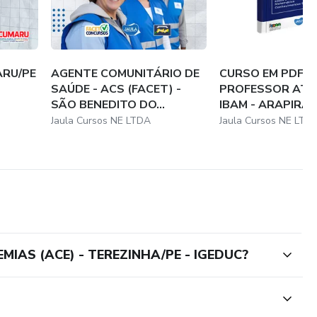
ipada e saia na frente da concorrência!
ja pronto para conquistar sua vaga de Agente de Combate às
ARU/PE
AGENTE COMUNITÁRIO DE
CURSO EM PDF -
a/PE!
SAÚDE - ACS (FACET) -
PROFESSOR ATIV
SÃO BENEDITO DO...
IBAM - ARAPIRA
rme o edital, assim que publicado!
Jaula Cursos NE LTDA
Jaula Cursos NE LTD
IAS (ACE) - TEREZINHA/PE - IGEDUC?