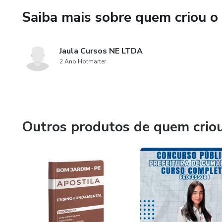
- Saúde Pública
Saiba mais sobre quem criou o
✅ Linguagem clara e objetiva:
exigidos na prova.
Jaula Cursos NE LTDA
2 Ano Hotmarter
✅ Monitorias online – Resolu
seus estudos ao longo da sema
em até 72 horas.
💥 Diferenciais:
Outros produtos de quem crio
✔ Didática prática e objetiva;
✔ Foco no estilo da banca Ige
✔ Professores especialistas;
✔ Conteúdo direto ao ponto, 