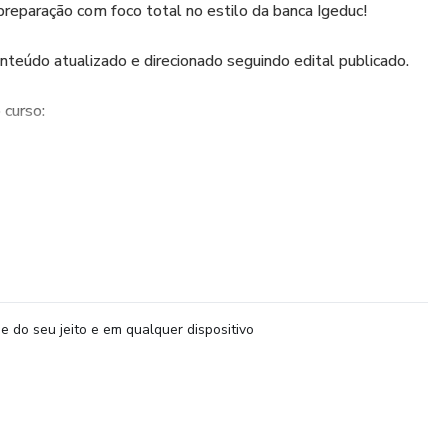
preparação com foco total no estilo da banca Igeduc!
nteúdo atualizado e direcionado seguindo edital publicado.
 curso:
adas, com teoria e prática para todas as áreas do edital:
dos com resumos, esquemas e quadros comparativos;
e do seu jeito e em qualquer dispositivo