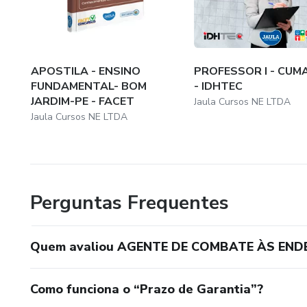
⚡ Garanta sua preparação antec
👉 Matricule-se agora e este
APOSTILA - ENSINO
PROFESSOR I - CUM
Endemias (ACE) em Terezinh
FUNDAMENTAL- BOM
- IDHTEC
JARDIM-PE - FACET
Jaula Cursos NE LTDA
O curso será atualizado confo
Jaula Cursos NE LTDA
Perguntas Frequentes
Quem avaliou AGENTE DE COMBATE ÀS ENDEM
Como funciona o “Prazo de Garantia”?