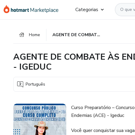
Ir
Ir
Ir
Categorias
para
para
para
o
o
o
conteúdo
pagamento
rodapé
Home
AGENTE DE COMBATE ÀS ENDEMIAS (ACE) - TEREZINHA/PE - IGEDUC
principal
AGENTE DE COMBATE ÀS END
- IGEDUC
Português
Curso Preparatório – Concurs
Endemias (ACE) - Igeduc
Você quer conquistar sua va