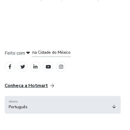
em Bogotá
em Amsterdam
em Madrid
na Cidade do México
Feito com
❤
em Belo Horizonte
Conheça a Hotmart
Idioma
Português