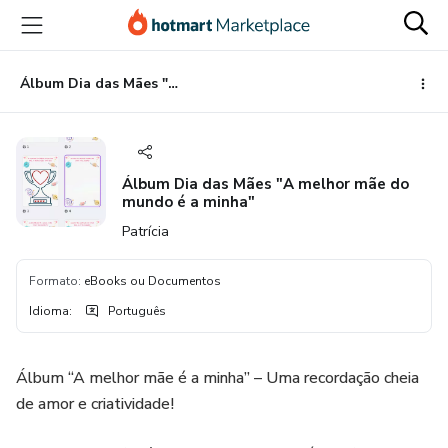
Ir
Ir
Ir
para
para
para
o
o
o
conteúdo
pagamento
rodapé
Álbum Dia das Mães "A melhor mãe do mundo é a minha"
principal
Álbum Dia das Mães "A melhor mãe do
mundo é a minha"
Patrícia
Formato
:
eBooks ou Documentos
Idioma
:
Português
Álbum “A melhor mãe é a minha” – Uma recordação cheia
de amor e criatividade!