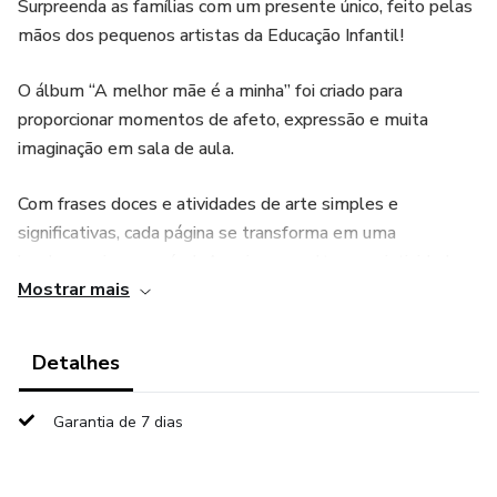
Surpreenda as famílias com um presente único, feito pelas
mãos dos pequenos artistas da Educação Infantil!
O álbum “A melhor mãe é a minha” foi criado para
proporcionar momentos de afeto, expressão e muita
imaginação em sala de aula.
Com frases doces e atividades de arte simples e
significativas, cada página se transforma em uma
lembrança inesquecível. As crianças soltam a criatividade
Mostrar mais
usando carimbos, colagens, desenhos e recortes – tudo
com orientações práticas e adaptadas à rotina escolar.
Detalhes
É a lembrança perfeita para eternizar o amor entre mãe e
filho(a), feita com o coração e repleta de ternura.
Garantia de 7 dias
Pronto para usar. Fácil de aplicar. Emocionante de receber!