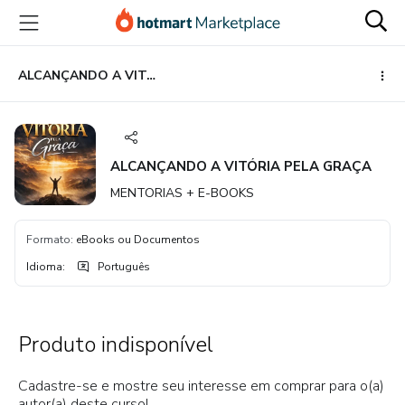
Ir
Ir
Ir
para
para
para
o
o
o
conteúdo
pagamento
rodapé
ALCANÇANDO A VITÓRIA PELA GRAÇA
principal
ALCANÇANDO A VITÓRIA PELA GRAÇA
MENTORIAS + E-BOOKS
Formato
:
eBooks ou Documentos
Idioma
:
Português
Produto indisponível
Cadastre-se e mostre seu interesse em comprar para o(a)
autor(a) deste curso!