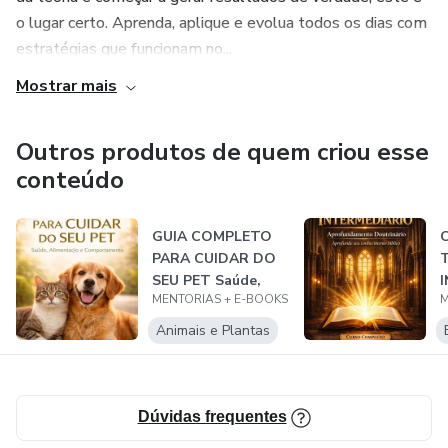
este livro é seu guia para acessar o favor divino, fortalecer
o lugar certo. Aprenda, aplique e evolua todos os dias com
seu interior e viver com consistência, equilíbrio e propósito.
estratégias que funcionam no...
Mostrar mais
Outros produtos de quem criou esse
conteúdo
GUIA COMPLETO
PARA CUIDAR DO
SEU PET Saúde,
MENTORIAS + E-BOOKS
M
Alimentação e Co...
D
Animais e Plantas
Dúvidas frequentes