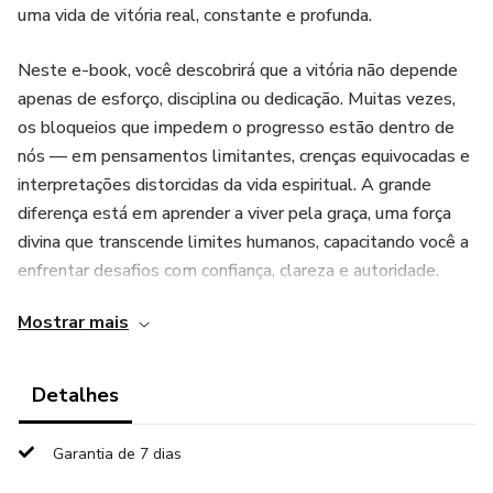
uma vida de vitória real, constante e profunda.
Neste e-book, você descobrirá que a vitória não depende
apenas de esforço, disciplina ou dedicação. Muitas vezes,
os bloqueios que impedem o progresso estão dentro de
nós — em pensamentos limitantes, crenças equivocadas e
interpretações distorcidas da vida espiritual. A grande
diferença está em aprender a viver pela graça, uma força
divina que transcende limites humanos, capacitando você a
enfrentar desafios com confiança, clareza e autoridade.
Mostrar mais
Ao longo de 20 capítulos, você será guiado a:
Entender a diferença entre tentar vencer e viver em vitória;
Detalhes
Desenvolver firmeza, resiliência e estabilidade emocional,
Garantia de 7 dias
mesmo diante das dificuldades;