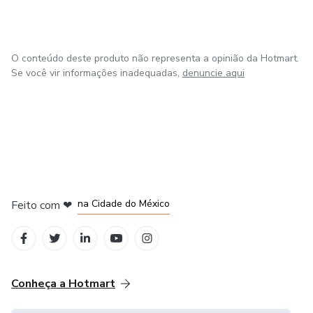
O conteúdo deste produto não representa a opinião da Hotmart.
Se você vir informações inadequadas,
denuncie aqui
em Bogotá
em Amsterdam
em Madrid
na Cidade do México
Feito com
❤
em Belo Horizonte
Conheça a Hotmart