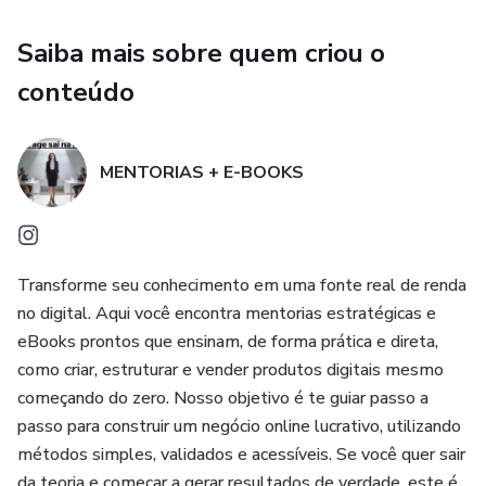
Cultivar gratidão e disciplina que fortalecem a base interna,
Saiba mais sobre quem criou o
tornando a consistência natural;
conteúdo
Viver acima das circunstâncias, mantendo direção,
identidade e propósito independentemente do ambiente;
MENTORIAS + E-BOOKS
Transformar cada desafio em aprendizado e cada decisão
em um passo consciente rumo à plenitude.
Com uma estrutura estratégica e progressiva, este e-book
Transforme seu conhecimento em uma fonte real de renda
leva você de um lugar de esforço constante para um
no digital. Aqui você encontra mentorias estratégicas e
estado de descanso ativo, onde a fé se torna prática, a
eBooks prontos que ensinam, de forma prática e direta,
vitória se torna diária e a vida se transforma em expressão
como criar, estruturar e vender produtos digitais mesmo
de princípios sólidos.
começando do zero. Nosso objetivo é te guiar passo a
passo para construir um negócio online lucrativo, utilizando
Se você está cansado de lutar sem ver resultados e deseja
métodos simples, validados e acessíveis. Se você quer sair
experimentar uma transformação profunda e duradoura,
da teoria e começar a gerar resultados de verdade, este é