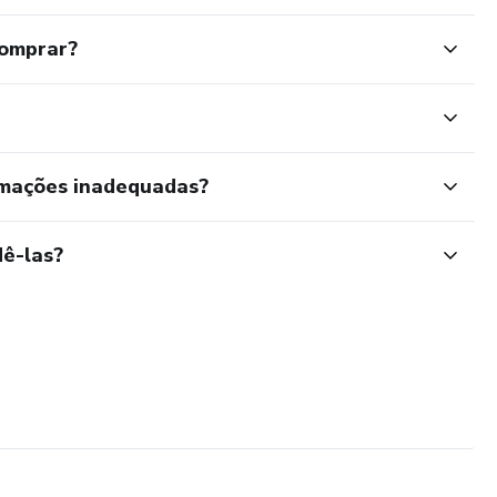
comprar?
rmações inadequadas?
ê-las?