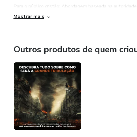
Para o público cristão: Abordagem baseada na autoridade
Mostrar mais
Para o público não-cristão: Métodos terapêuticos adapt
(ressignificação).
O objetivo final é o mesmo: libertar você de tudo o que t
Outros produtos de quem crio