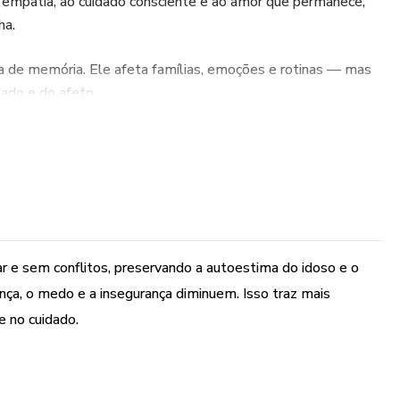
 empatia, ao cuidado consciente e ao amor que permanece,
ha.
a de memória. Ele afeta famílias, emoções e rotinas — mas
ado e do afeto.
sobre dignidade, acolhimento e qualidade de vida.
 Cuidar é um ato de amor.
ar e sem conflitos, preservando a autoestima do idoso e o
nça, o medo e a insegurança diminuem. Isso traz mais
e no cuidado.