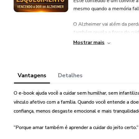
Este conteúdo é um convite à
mesmo quando a memória fal
O Alzheimer vai além da perd
também revela a força do cuid
Mostrar mais
Falar sobre Alzheimer é falar 
Informar é um ato de cuidado.
Vantagens
Detalhes
O e-book ajuda você a cuidar sem humilhar, sem infantiliz
vínculo afetivo com a família. Quando você entende a doe
confiança, menos desgaste emocional e mais tranquilidad
“Porque amar também é aprender a cuidar do jeito certo.”