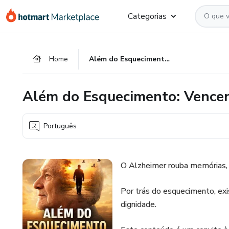
Ir
Ir
Ir
Categorias
para
para
para
o
o
o
conteúdo
pagamento
rodapé
Home
Além do Esquecimento: Vencendo a dor do Alzheimer
principal
Além do Esquecimento: Vencen
Português
O Alzheimer rouba memórias, m
Por trás do esquecimento, exi
dignidade.