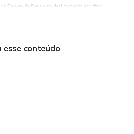
 da Palavra de Deus e no desligamento espiritual.
ados que focam no desbloqueio emocional e mental
e impede de viver sua verdadeira missão de vida.
u esse conteúdo